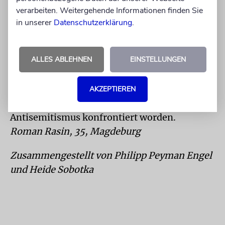
und mit welchen Argumenten sie geführt
verarbeiten. Weitergehende Informationen finden Sie
wird. Ich kenne auch die Kolumnen von Herrn
in unserer
Datenschutzerklärung
.
Augstein nicht. In meinem Bekanntenkreis
war das kein Thema. Meine Freunde wissen,
ALLES ABLEHNEN
EINSTELLUNGEN
dass ich Jude bin und haben keine Probleme
damit. Außer beruflich als Polizist – aktuell
beim großen Neonazi-Aufmarsch in
AKZEPTIEREN
Magdeburg – bin ich noch nie mit
Antisemitismus konfrontiert worden.
Roman Rasin, 35, Magdeburg
Zusammengestellt von Philipp Peyman Engel
und Heide Sobotka