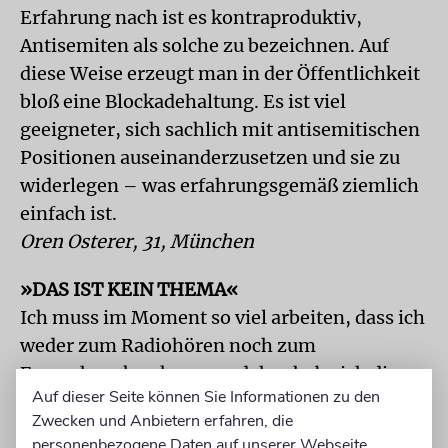
Erfahrung nach ist es kontraproduktiv,
Antisemiten als solche zu bezeichnen. Auf
diese Weise erzeugt man in der Öffentlichkeit
bloß eine Blockadehaltung. Es ist viel
geeigneter, sich sachlich mit antisemitischen
Positionen auseinanderzusetzen und sie zu
widerlegen – was erfahrungsgemäß ziemlich
einfach ist.
Oren Osterer, 31, München
»DAS IST KEIN THEMA«
Ich muss im Moment so viel arbeiten, dass ich
weder zum Radiohören noch zum
Fernsehgucken komme, daher habe ich die
Auf dieser Seite können Sie Informationen zu den
Debatte nicht so intensiv verfolgt. Ich habe
Zwecken und Anbietern erfahren, die
zwar davon gehört, weiß aber nicht, wie sie
personenbezogene Daten auf unserer Webseite