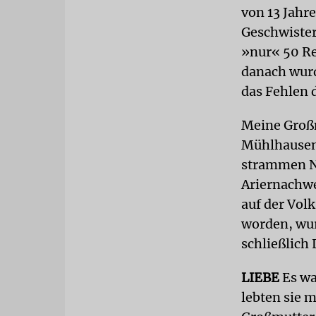
von 13 Jahr
Geschwister
»nur« 50 Re
danach wurd
das Fehlen 
Meine Großm
Mühlhausen 
strammen Naz
Ariernachwe
auf der Vol
worden, wur
schließlich 
LIEBE
Es wa
lebten sie 