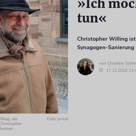
»Ich möc
tun«
Christopher Willing ist
Synagogen-Sanierung i
von
Christine Schm
17.12.2022 21:
ltag: die
Foto: privat
Christopher
dhessen