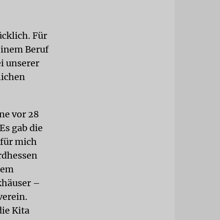
cklich. Für
einem Beruf
ei unserer
lichen
ne vor 28
Es gab die
 für mich
ordhessen
inem
khäuser –
verein.
ie Kita