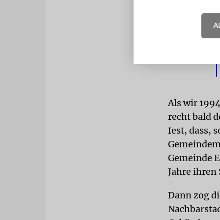
A
Als wir 199
recht bald d
fest, dass, 
Gemeindemod
Gemeinde Em
Jahre ihren 
Dann zog di
Nachbarstad