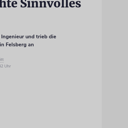
hte Sinnvolles
 Ingenieur und trieb die
n Felsberg an
itt
42 Uhr