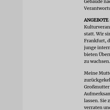
Gebäude nac
Verantwortu
ANGEBOTE
Kulturveran
statt. Wir 
Frankfurt, 
junge inter
bieten Über
zu wachsen
Meine Mutte
zurückgeke
Großmutter 
Aufmerksamke
lassen. Sie
verraten un