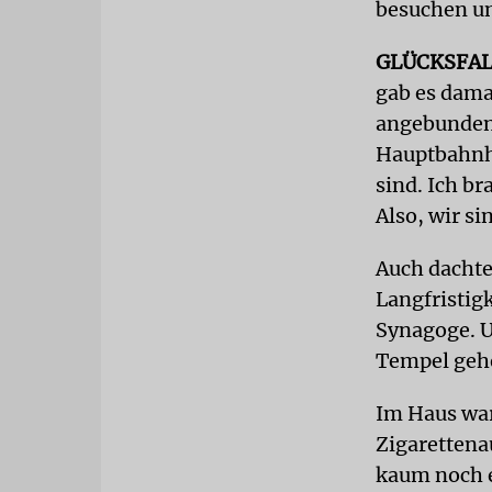
besuchen un
GLÜCKSFA
gab es damal
angebunden,
Hauptbahnho
sind. Ich br
Also, wir si
Auch dachten
Langfristig
Synagoge. U
Tempel gehe
Im Haus wa
Zigarettena
kaum noch e