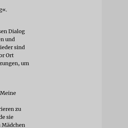
g«.
sen Dialog
en und
ieder sind
or Ort
tzungen, um
 Meine
rieren zu
de sie
ls Mädchen