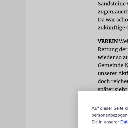
Sandsteine 
zugemauert,
Da war scho
zukünftige 
VEREIN
Wei
Rettung der
wieder so a
Gemeinde N
unserer Akti
doch reichen
später sieh
entfernt wo
gebautes Ha
Auf dieser Seite 
Bauarbeiten
personenbezogene 
Sie in unserer
Dat