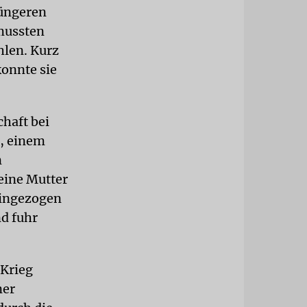
jüngeren
mussten
hlen. Kurz
onnte sie
haft bei
r, einem
n
eine Mutter
eingezogen
nd fuhr
 Krieg
ner