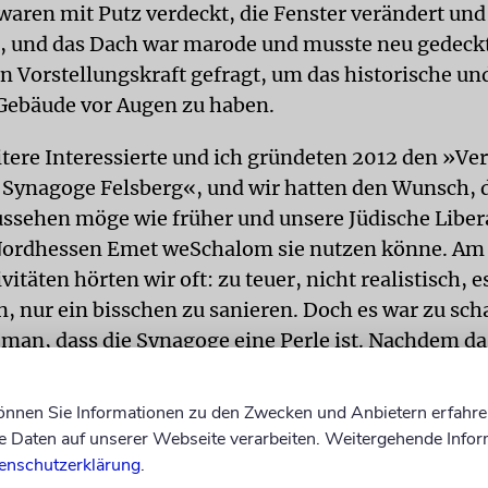
waren mit Putz verdeckt, die Fenster verändert und
 und das Dach war marode und musste neu gedeck
n Vorstellungskraft gefragt, um das historische un
Gebäude vor Augen zu haben.
tere Interessierte und ich gründeten 2012 den »Ver
 Synagoge Felsberg«, und wir hatten den Wunsch, d
ussehen möge wie früher und unsere Jüdische Liber
ordhessen Emet weSchalom sie nutzen könne. Am
vitäten hörten wir oft: zu teuer, nicht realistisch, 
, nur ein bisschen zu sanieren. Doch es war zu sch
t man, dass die Synagoge eine Perle ist. Nachdem da
rden ist, fragten sich manche Felsberger, ob da ein
us steht – so schön ist es wieder geworden. Währe
können Sie Informationen zu den Zwecken und Anbietern erfahre
 kam die Gemeinde im ehemaligen Rathaus unter.
Daten auf unserer Webseite verarbeiten. Weitergehende Infor
enschutzerklärung
.