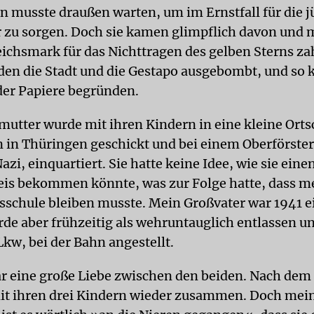
en musste draußen warten, um im Ernstfall für die 
 zu sorgen. Doch sie kamen glimpflich davon und 
ichsmark für das Nichttragen des gelben Sterns za
en die Stadt und die Gestapo ausgebombt, und so k
der Papiere begründen.
utter wurde mit ihren Kindern in eine kleine Ortsc
in Thüringen geschickt und bei einem Oberförste
i, einquartiert. Sie hatte keine Idee, wie sie eine
is bekommen könnte, was zur Folge hatte, dass m
ksschule bleiben musste. Mein Großvater war 1941 
de aber frühzeitig als wehruntauglich entlassen u
Lkw, bei der Bahn angestellt.
r eine große Liebe zwischen den beiden. Nach dem
mit ihren drei Kindern wieder zusammen. Doch mei