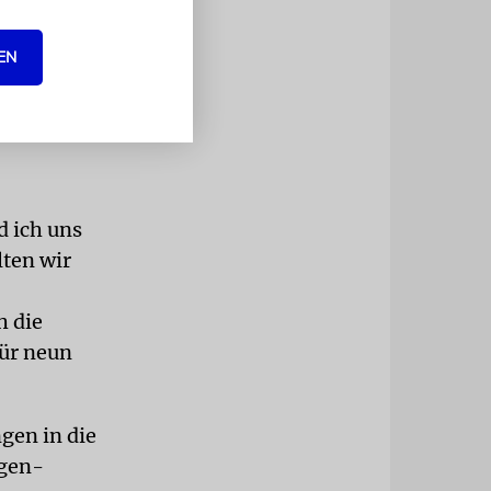
anche
EN
in neu
d ich uns
lten wir
h die
für neun
gen in die
ogen-