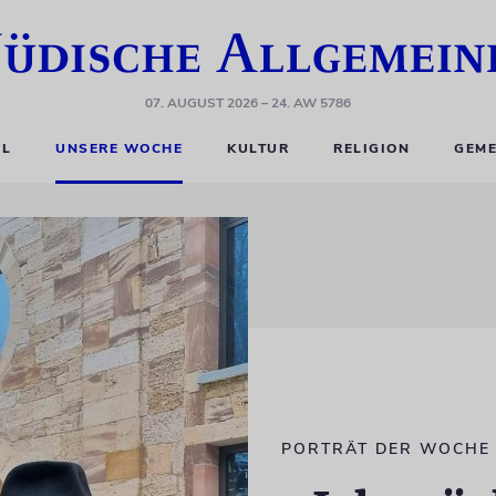
07. AUGUST 2026
– 24. AW 5786
EL
UNSERE WOCHE
KULTUR
RELIGION
GEME
PORTRÄT DER WOCHE