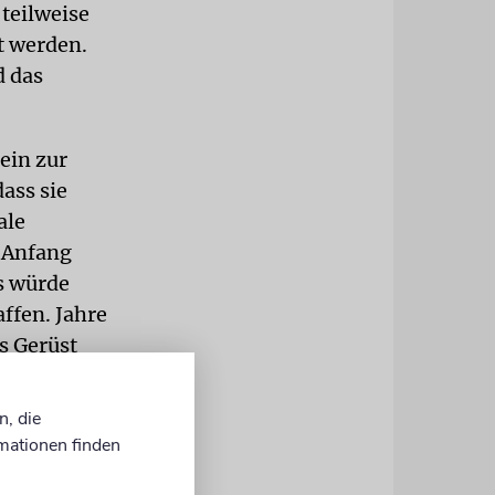
 teilweise
t werden.
d das
ein zur
ass sie
ale
 Anfang
es würde
affen. Jahre
s Gerüst
 neu
nd der
n, die
mationen finden