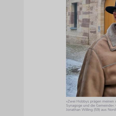
»Zwei Hobbys prägen meinen Al
Synagoge und die Gemeinde«: 
Jonathan Willing (59) aus Nor