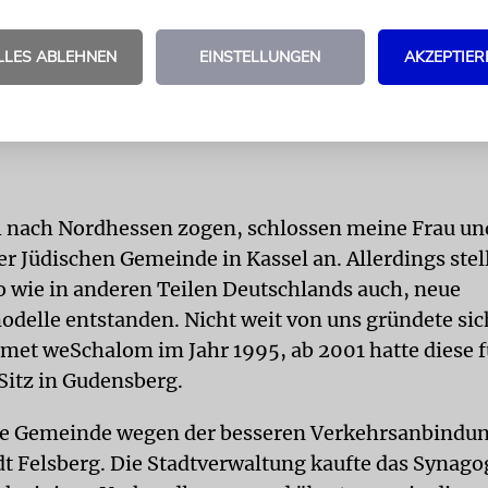
Die Synagoge ist eine Perle. M
LLES ABLEHNEN
EINSTELLUNGEN
AKZEPTIER
Felsberger fragen sich, ob da e
gebautes Haus steht.
4 nach Nordhessen zogen, schlossen meine Frau un
er Jüdischen Gemeinde in Kassel an. Allerdings stel
so wie in anderen Teilen Deutschlands auch, neue
elle entstanden. Nicht weit von uns gründete sic
et weSchalom im Jahr 1995, ab 2001 hatte diese 
Sitz in Gudens­berg.
e Gemeinde wegen der besseren Verkehrsanbindun
t Felsberg. Die Stadtverwaltung kaufte das Synag