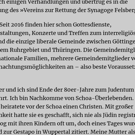
h einigen Verhandlungen und übertrug es in die
ng des »Vereins zur Rettung der Synagoge Felsber
Seit 2016 finden hier schon Gottesdienste,
staltungen, Konzerte und Treffen zum interreligiö
sind die einzige liberale Gemeinde zwischen Götting
dem Ruhrgebiet und Thüringen. Die Gemeindemitgl
nationale Familien, mehrere Gemeindemitglieder v
nachtungsmöglichkeiten an – also beste Vorausse
.
r und ich sind Ende der 80er-Jahre zum Judentum
hrt. Ich bin Nachkomme von Schoa-Überlebenden.
heiratete vor der Schoa einen Christen. Mit großer
it hatte sie es geschafft, sich nie als Jüdin regist
 zog mit ihren Kindern oft um, doch eines Tages wur
d zur Gestapo in Wuppertal zitiert. Meine Mutter a