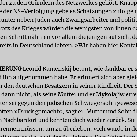
der zu den Gründern des Netzwerkes gehört. Knap
 der NS-Verfolgung gebe es Schätzungen zufolge n
runter neben Juden auch Zwangsarbeiter und politi
Trotz des Krieges würden die wenigsten von ihnen d
Den Schritt nähmen vor allem diejenigen auf sich, d
reits in Deutschland lebten. »Wir haben hier Konta
IERUNG
Leonid Kamenskij betont, wie dankbar er s
 ihn aufgenommen habe. Er erinnert sich aber glei
or den deutschen Besatzern in seiner Kindheit. Der
 dann nicht, als seine Mutter und er Mykolajiw erre
ter sei gegen den jüdischen Schwiegersohn gewese
tten »Druck gemacht«, sagt er. Mutter und Sohn f
in Nachbardorf und kehrten doch wieder zurück. Sie 
 trennen müssen, um zu überleben: »Ich wurde in d