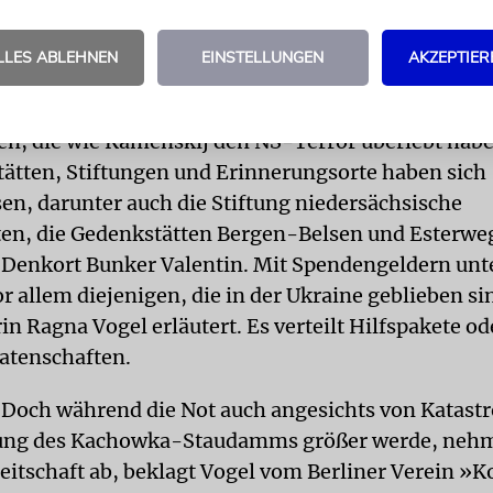
er des Holocaust.
LLES ABLEHNEN
EINSTELLUNGEN
AKZEPTIER
TUNG
Das »Hilfsnetzwerk für Überlebende der NS-
ine« kümmert sich seit Beginn des russischen Angri
, die wie Kamenskij den NS-Terror überlebt habe
ätten, Stiftungen und Erinnerungsorte haben sich
en, darunter auch die Stiftung niedersächsische
en, die Gedenkstätten Bergen-Belsen und Esterwe
Denkort Bunker Valentin. Mit Spendengeldern unte
r allem diejenigen, die in der Ukraine geblieben si
n Ragna Vogel erläutert. Es verteilt Hilfspakete od
Patenschaften.
Doch während die Not auch angesichts von Katast
rung des Kachowka-Staudamms größer werde, nehm
itschaft ab, beklagt Vogel vom Berliner Verein »K