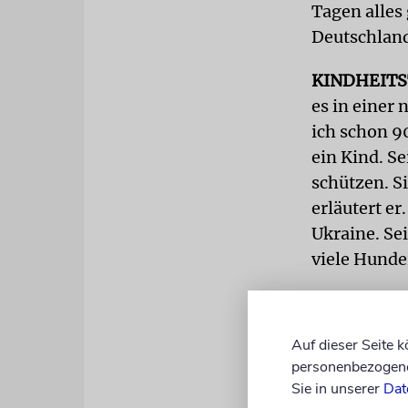
Tagen alles
Deutschlan
KINDHEIT
es in einer
ich schon 90
ein Kind. S
schützen. S
erläutert er
Ukraine. Se
viele Hunde
Als kleiner
gesehen und
Auf dieser Seite 
schlecht ge
personenbezogene 
beschreibt:
Sie in unserer
Dat
geblieben.«