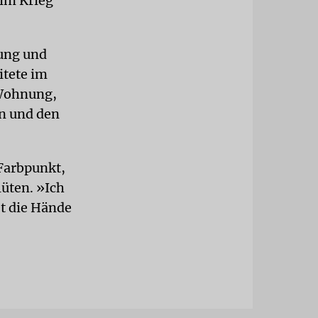
 im Krieg
zung und
itete im
 Wohnung,
en und den
 Farbpunkt,
üten. »Ich
et die Hände