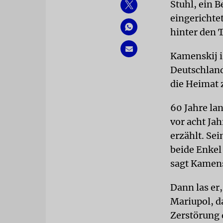
Stuhl, ein 
eingerichte
hinter den 
Kamenskij i
Deutschland
die Heimat z
60 Jahre la
vor acht Jah
erzählt. Se
beide Enkel
sagt Kamens
Dann las er,
Mariupol, d
Zerstörung 