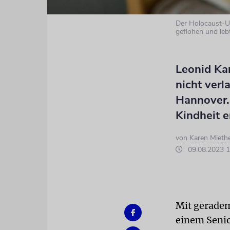
Der Holocaust-Ue
geflohen und leb
Leonid Kam
nicht verl
Hannover.
Kindheit e
von
Karen Mieth
09.08.2023 1
Mit geradem
einem Senio