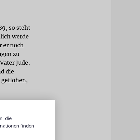
9, so steht
tlich werde
r er noch
ngen zu
Vater Jude,
nd die
 geflohen,
ßenrändern
ist mir
n, die
 was er
mationen finden
Erinnerung
 in der