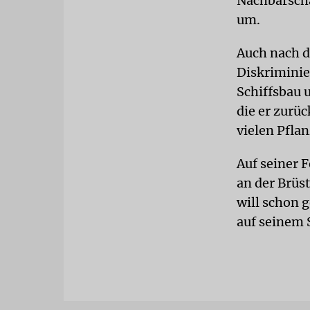
Nachbarscha
um.
Auch nach d
Diskriminier
Schiffsbau 
die er zurü
vielen Pfla
Auf seiner 
an der Brüs
will schon 
auf seinem 