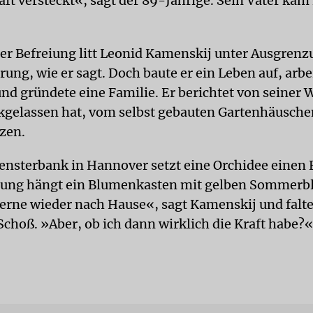
ft versteckt«, sagt der 89-Jährige. Sein Vater kam
er Befreiung litt Leonid Kamenskij unter Ausgren
ung, wie er sagt. Doch baute er ein Leben auf, arbe
und gründete eine Familie. Er berichtet von seiner
ckgelassen hat, vom selbst gebauten Gartenhäusch
nzen.
Fensterbank in Hannover setzt eine Orchidee einen
tung hängt ein Blumenkasten mit gelben Sommerbl
gerne wieder nach Hause«, sagt Kamenskij und falt
Schoß. »Aber, ob ich dann wirklich die Kraft habe?«