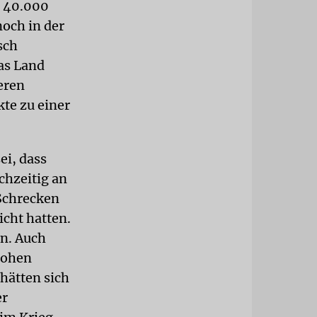
p 40.000
och in der
sch
as Land
eren
kte zu einer
ei, dass
chzeitig an
 Schrecken
icht hatten.
n. Auch
lohen
hätten sich
er