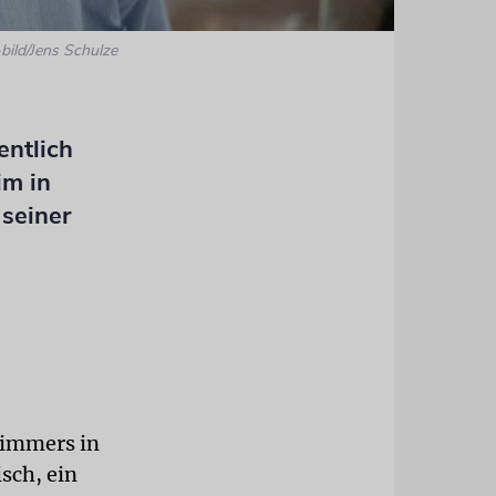
bild/Jens Schulze
entlich
im in
 seiner
Zimmers in
sch, ein