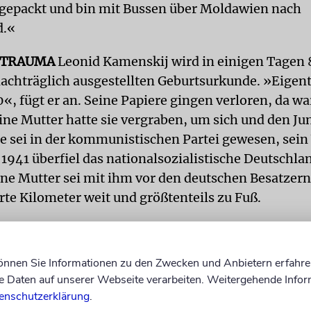
 gepackt und bin mit Bussen über Moldawien nach
d.«
STRAUMA
Leonid Kamenskij wird in einigen Tagen 8
 nachträglich ausgestellten Geburtsurkunde. »Eigen
«, fügt er an. Seine Papiere gingen verloren, da wa
eine Mutter hatte sie vergraben, um sich und den Ju
ie sei in der kommunistischen Partei gewesen, sein 
. 1941 überfiel das nationalsozialistische Deutschla
ine Mutter sei mit ihm vor den deutschen Besatzern
rte Kilometer weit und größtenteils zu Fuß.
 Junge habe er Bombenangriffe erlebt, Tote an Stra
 in eine Grube mit Menschenleichen geblickt. »Da 
können Sie Informationen zu den Zwecken und Anbietern erfahre
worden«, sagt er und Übersetzerin Teichler fügt an,
Daten auf unserer Webseite verarbeiten. Weitergehende Infor
 »Besonders ist ihm eine Frau mit blauem Kleid in 
enschutzerklärung
.
 Mehr als 1,5 Millionen Jüdinnen und Juden wurden