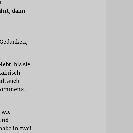
m
ahrt, dann
h
 Gedanken,
ebt, bis sie
rainisch
nd, auch
itkommen«,
e wie
 und
habe in zwei