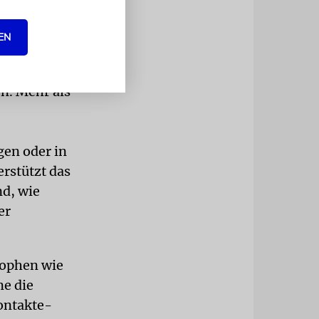
EN
Verfolgung
ffskrieges
n. Mehr als
gen oder in
rstützt das
nd, wie
er
rophen wie
e die
ontakte-