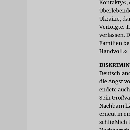
Kontakty«, 
Überlebende
Ukraine, da
Verfolgte. 
verlassen. 
Familien be
Handvoll.«
DISKRIMIN
Deutschland
die Angst v
endete auch
Sein Großva
Nachbarn hä
erneut in e
schließlich