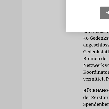
Ukraine Opf
A
HILFELEIS
in der Ukra
um Menschen
50 Gedenkst
angeschloss
Gedenkstätt
Bremen der 
Netzwerk vo
Koordinatori
vermittelt 
RÜCKGANG
der Zerstö
Spendenbere