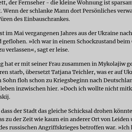
Bett, der Fernseher - die kleine Wohnung ist sparsa
t. Wenn der schlanke Mann dort Persönliches verw
Türen des Einbauschrankes.
st im Mai vergangenen Jahres aus der Ukraine nac
 geflohen. »Ich war in einem Schockzustand beim
u verlassen«, sagt er leise.
ng hat er mit seiner Frau zusammen in Mykolajiw gel
ren starb, übersetzt Tatjana Teichler, was er auf Uk
in Sohn floh schon zu Kriegsbeginn nach Deutschla
 leben inzwischen hier. »Doch ich wollte nicht m
kij.
 dass der Stadt das gleiche Schicksal drohen könnt
as zu der Zeit wie kaum ein anderer Ort von Leiden
des russischen Angriffskrieges betroffen war. »Ich 