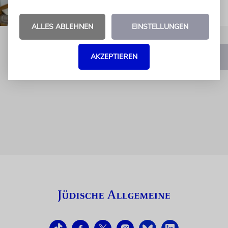
vorbei ist«
ALLES ABLEHNEN
EINSTELLUNGEN
AKZEPTIEREN
1
2
3