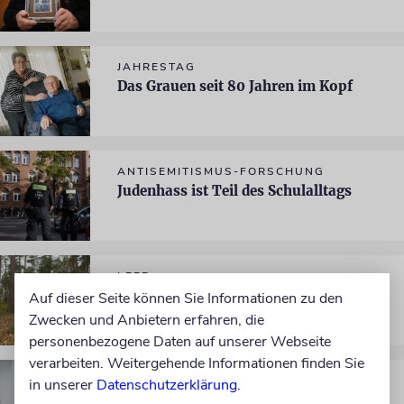
JAHRESTAG
Das Grauen seit 80 Jahren im Kopf
ANTISEMITISMUS-FORSCHUNG
Judenhass ist Teil des Schulalltags
LEER
Der Holocaust-Überlebende Weinberg
Auf dieser Seite können Sie Informationen zu den
ist Ehrenbürger von Leer
Zwecken und Anbietern erfahren, die
personenbezogene Daten auf unserer Webseite
verarbeiten. Weitergehende Informationen finden Sie
HOLOCAUST-ÜBERLEBENDER
in unserer
Datenschutzerklärung
.
»Ich möchte, dass der Krieg endlich