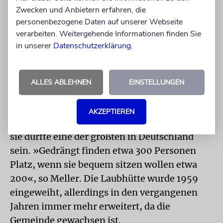
»Corona sitzt uns allen noch im Nacken, dass
Zwecken und Anbietern erfahren, die
man nun wieder zusammensitzen kann und
personenbezogene Daten auf unserer Webseite
auch wieder mehr Kinder zu Besuch ins Haus
verarbeiten. Weitergehende Informationen finden Sie
kommen, hat sich ausgesprochen positiv
in unserer
Datenschutzerklärung
.
ausgewirkt«, berichtet Huberman.
Etwa einen Tag braucht der Hausmeister der
ALLES ABLEHNEN
EINSTELLUNGEN
Synagogengemeinde Köln, um die Sukka
aufzubauen, so Israel Meller, Mitarbeiter der
AKZEPTIEREN
Gemeinde. Nun steht sie auf dem Hof – und
sie dürfte eine der größten in Deutschland
sein. »Gedrängt finden etwa 300 Personen
Platz, wenn sie bequem sitzen wollen etwa
200«, so Meller. Die Laubhütte wurde 1959
eingeweiht, allerdings in den vergangenen
Jahren immer mehr erweitert, da die
Gemeinde gewachsen ist.