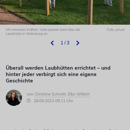
Mit vereinten Kräften: Viele packen beim Bau der
Foto: privat
Laubhütte in Oldenburg an.
1 / 3
Überall werden Laubhütten errichtet – und
hinter jeder verbirgt sich eine eigene
Geschichte
von
Christine Schmitt
,
Elke Wittich
28.09.2023 09:11 Uhr