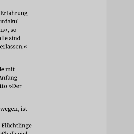
 Erfahrung
Yurdakul
n«, so
lle sind
berlassen.«
de mit
 Anfang
tto »Der
ewegen, ist
 Flüchtlinge
ßballspiel