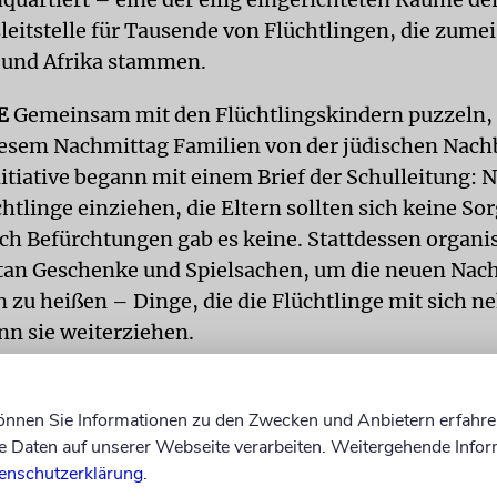
leitstelle für Tausende von Flüchtlingen, die zumei
k und Afrika stammen.
E
Gemeinsam mit den Flüchtlingskindern puzzeln,
esem Nachmittag Familien von der jüdischen Nach
nitiative begann mit einem Brief der Schulleitung:
htlinge einziehen, die Eltern sollten sich keine So
h Befürchtungen gab es keine. Stattdessen organis
tan Geschenke und Spielsachen, um die neuen Nac
zu heißen – Dinge, die die Flüchtlinge mit sich 
n sie weiterziehen.
hen, das ist ganz wichtig«, erklärt Rabbinerin Ges
te Tochter die Gemeindeschule besucht. »In den
können Sie Informationen zu den Zwecken und Anbietern erfahre
Daten auf unserer Webseite verarbeiten. Weitergehende Infor
ten mussten die Menschen ja alles zurücklassen.«
enschutzerklärung
.
h die Kinder noch eher schüchtern. Dann fangen sie