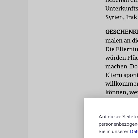
Unterkunfts
Syrien, Ira
GESCHENK
malen an di
Die Elterni
würden Flüc
machen. Doc
Eltern spon
willkommen 
können, wen
»Eigene Sac
deren jüngs
Auf dieser Seite 
personenbezogene 
Kriegsgebie
Sie in unserer
Dat
beäugen sic