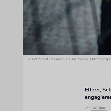
»Es verbindet uns mehr, als uns trennt«: Flüchtlingsj
Eltern, Sc
engagieren
von
Ani Ratak