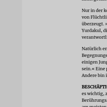
Nur in der 
von Flüchtli
überzeugt. 
Yurdakul, d
verantwortli
Natürlich en
Begegnungen
einigen Jun
sein.« Eine
Andere bin 
BESCHÄFT
es wichtig, 
Berührungsä
am meisten 