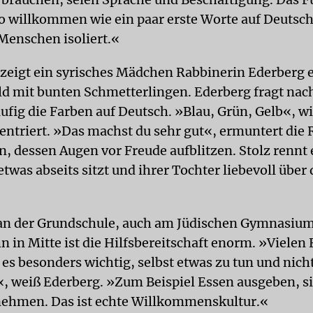
so willkommen wie ein paar erste Worte auf Deutsch
 Menschen isoliert.«
z zeigt ein syrisches Mädchen Rabbinerin Ederberg e
ld mit bunten Schmetterlingen. Ederberg fragt nac
äufig die Farben auf Deutsch. »Blau, Grün, Gelb«, w
entriert. »Das machst du sehr gut«, ermuntert die
, dessen Augen vor Freude aufblitzen. Stolz rennt 
etwas abseits sitzt und ihrer Tochter liebevoll übe
 an der Grundschule, auch am Jüdischen Gymnasiu
 in Mitte ist die Hilfsbereitschaft enorm. »Vielen 
 es besonders wichtig, selbst etwas zu tun und nich
, weiß Ederberg. »Zum Beispiel Essen ausgeben, sic
ehmen. Das ist echte Willkommenskultur.«