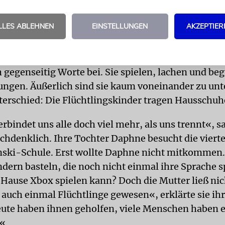
 Memory, Puzzle, Uno. Es dauert nicht lange, da sum
ichen Bienenstock. »Wie heißt du?«, »Wie alt bist 
LLES ABLEHNEN
EINSTELLUNGEN
AKZEPTIER
ist ein A-p-f-e-l.« Das Eis ist gebrochen.
lächeln einander an, verständigen sich mit Händen
h gegenseitig Worte bei. Sie spielen, lachen und be
ungen. Äußerlich sind sie kaum voneinander zu unt
terschied: Die Flüchtlingskinder tragen Hausschuh
erbindet uns alle doch viel mehr, als uns trennt«, s
chdenklich. Ihre Tochter Daphne besucht die vierte
nski-Schule. Erst wollte Daphne nicht mitkommen
dern basteln, die noch nicht einmal ihre Sprache 
 Hause Xbox spielen kann? Doch die Mutter ließ nic
 auch einmal Flüchtlinge gewesen«, erklärte sie ihr
te haben ihnen geholfen, viele Menschen haben e
.«