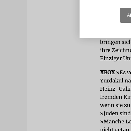
zu spielen.
einem fröhl
A
»Schau, das 
Die Kinder 
bringen sic
ihre Zeichn
Einziger Un
XBOX
»Es v
Yurdakul na
Heinz-Gali
fremden Kin
wenn sie zu
»Juden sind
»Manche Leu
nicht getan