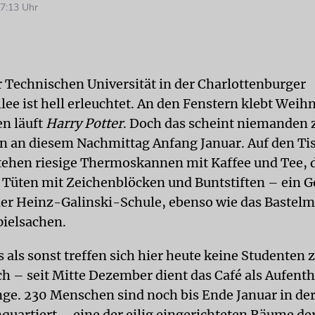
7:13 Uhr
r Technischen Universität in der Charlottenburger
lee ist hell erleuchtet. An den Fenstern klebt Weih
n läuft
Harry Potter
. Doch das scheint niemanden 
en an diesem Nachmittag Anfang Januar. Auf den T
tehen riesige Thermoskannen mit Kaffee und Tee,
h Tüten mit Zeichenblöcken und Buntstiften – ein 
der Heinz-Galinski-Schule, ebenso wie das Bastelm
pielsachen.
 als sonst treffen sich hier heute keine Studenten
ch – seit Mitte Dezember dient das Café als Aufent
inge. 230 Menschen sind noch bis Ende Januar in de
quartiert – eine der eilig eingerichteten Räume der