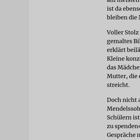
ist da eben
bleiben die
Voller Stol
gemaltes Bi
erklärt beil
Kleine konz
das Mädchen
Mutter, die 
streicht.
Doch nicht
Mendelssohn
Schülern ist
zu spenden«
Gespräche n