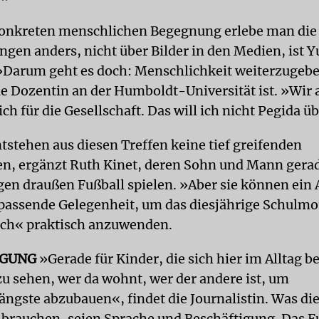
konkreten menschlichen Begegnung erlebe man die
ngen anders, nicht über Bilder in den Medien, ist 
»Darum geht es doch: Menschlichkeit weiterzugebe
ie Dozentin an der Humboldt-Universität ist. »Wir a
ch für die Gesellschaft. Das will ich nicht Pegida ü
tstehen aus diesen Treffen keine tief greifenden
, ergänzt Ruth Kinet, deren Sohn und Mann gera
gen draußen Fußball spielen. »Aber sie können ein
 passende Gelegenheit, um das diesjährige Schulmo
ich« praktisch anzuwenden.
IGUNG
»Gerade für Kinder, die sich hier im Alltag b
zu sehen, wer da wohnt, wer der andere ist, um
ngste abzubauen«, findet die Journalistin. Was die
brauchen, seien Sprache und Beschäftigung. Das Fu