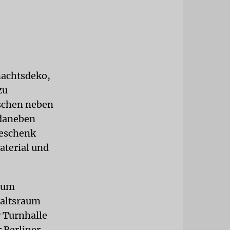
nachtsdeko,
zu
ischen neben
 daneben
Geschenk
aterial und
 zum
haltsraum
r Turnhalle
 Berliner