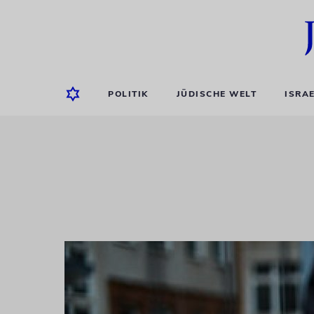
POLITIK
JÜDISCHE WELT
ISRA