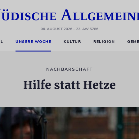
06. AUGUST 2026
– 23. AW 5786
EL
UNSERE WOCHE
KULTUR
RELIGION
GEME
NACHBARSCHAFT
Hilfe statt Hetze