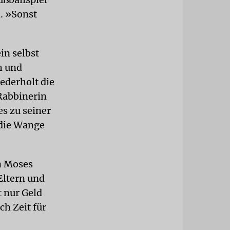
. »Sonst
in selbst
h und
iederholt die
 Rabbinerin
es zu seiner
r die Wange
m Moses
Eltern und
t nur Geld
h Zeit für