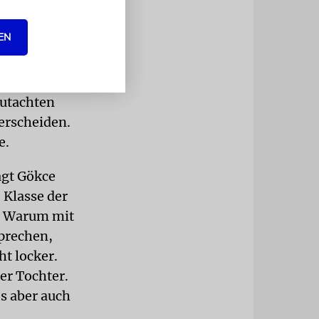
mt es wie in
du?«,
EN
 und Füßen,
gutachten
erscheiden.
e.
agt Gökce
 Klasse der
. Warum mit
sprechen,
ht locker.
er Tochter.
s aber auch