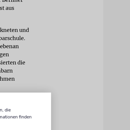
st aus
 kneten und
barschule.
 Nebenan
rgen
ierten die
hbarn
nehmen
a Ederberg,
n, die
mationen finden
 Anfangs
 einfach an