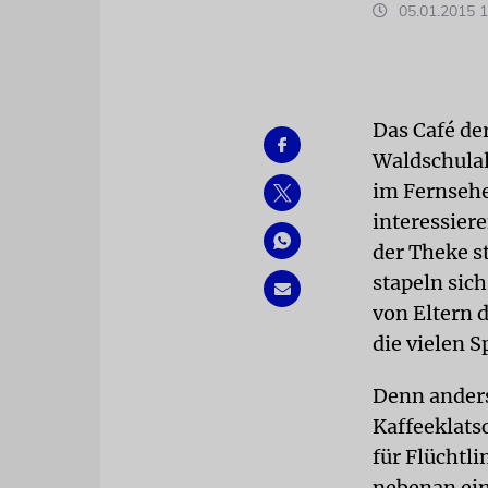
05.01.2015 1
Das Café de
Waldschulal
im Fernsehe
interessier
der Theke s
stapeln sic
von Eltern 
die vielen S
Denn anders
Kaffeeklats
für Flüchtl
nebenan ein