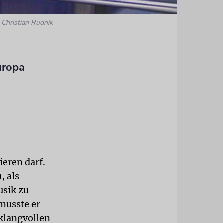
 Christian Rudnik
uropa
ieren darf.
, als
usik zu
musste er
 klangvollen