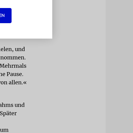
d Legenden.
EN
 wieder
ht auch die
ielen, und
fgenommen.
.« Mehrmals
ne Pause.
von allen.«
rahms und
 Später
dium