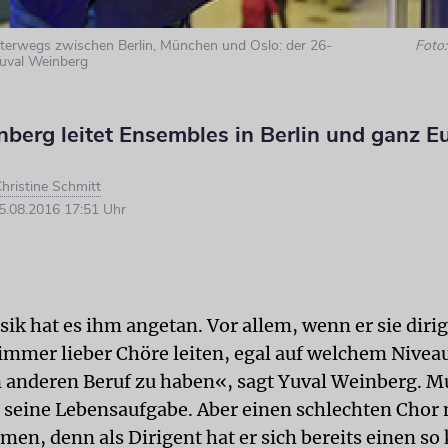
 unterwegs zwischen Berlin, München und Oslo: der 26-
Foto:
 Yuval Weinberg
berg leitet Ensembles in Berlin und ganz E
hristine Schmitt
.08.2016 17:51 Uhr
ik hat es ihm angetan. Vor allem, wenn er sie dirig
immer lieber Chöre leiten, egal auf welchem Niveau
 anderen Beruf zu haben«, sagt Yuval Weinberg. M
 seine Lebensaufgabe. Aber einen schlechten Chor 
men, denn als Dirigent hat er sich bereits einen so