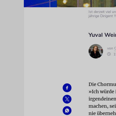
Ist derzeit viel
jährige Dirigent
Yuval Wein
von
C
15
Die Chormus
»Ich würde 
irgendeinen
machen, sei
nie überneh