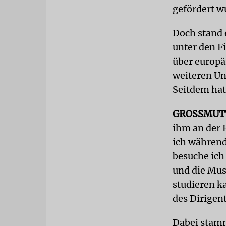
gefördert w
Doch stand e
unter den F
über europä
weiteren Un
Seitdem hat
GROSSMUTT
ihm an der 
ich während
besuche ich
und die Mus
studieren k
des Dirigen
Dabei stamm