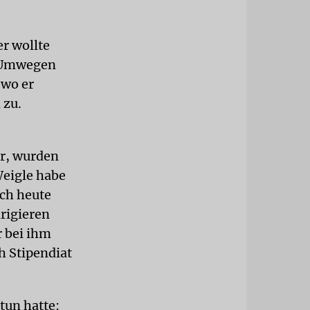
er wollte
t Umwegen
 wo er
 zu.
ar, wurden
eigle habe
uch heute
rigieren
r bei ihm
h Stipendiat
tun hatte: