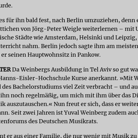
urde.
s für ihn bald fest, nach Berlin umzuziehen, denn 
ittichen von Jörg-Peter Weigle weiterlernen – mi
ische Städte wie Amsterdam, Helsinki und Leipzig,
terricht nahm. Berlin jedoch sagte ihm am meisten
 er seinen Hauptwohnsitz in Pankow.
ER
Da Weinbergs Ausbildung in Tel Aviv so gut w
Hanns-Eisler-Hochschule Kurse anerkannt. »Mit W
 des Bachelorstudiums viel Zeit verbracht – und a
 ihn noch regelmäßig, um mich mit ihm über das Di
ik auszutauschen.« Nun freut er sich, dass er weite
ann. Seit zwei Jahren ist Yuval Weinberg zudem auc
tenforums des Deutschen Musikrats.
t er aus einer Familie, die nur wenig mit Musik zu 