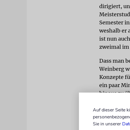
dirigiert, u
Meisterstud
Semester in 
weshalb er 
ist nun auc
zweimal im 
Dass man be
Weinberg wi
Konzepte fü
ein paar Min
hinaus zu ü
Bei einem K
Auf dieser Seite 
Schauspiele
personenbezogene 
er es, der m
Sie in unserer
Dat