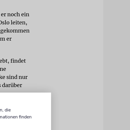
 er noch ein
slo leiten,
nzugekommen
em er
bt, findet
rne
ke sind nur
s darüber
ne
n, die
. Auch mag
mationen finden
ie