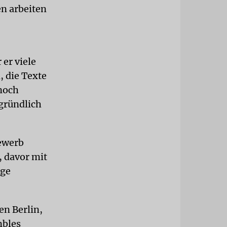
en arbeiten
er viele
, die Texte
 noch
 gründlich
bewerb
, davor mit
nge
en Berlin,
mbles