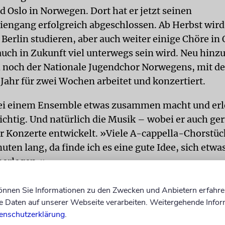
nd Oslo in Norwegen. Dort hat er jetzt seinen
iengang erfolgreich abgeschlossen. Ab Herbst wird
Berlin studieren, aber auch weiter einige Chöre in O
auch in Zukunft viel unterwegs sein wird. Neu hi
h noch der Nationale Jugendchor Norwegens, mit d
Jahr für zwei Wochen arbeitet und konzertiert.
i einem Ensemble etwas zusammen macht und erle
chtig. Und natürlich die Musik – wobei er auch ge
r Konzerte entwickelt. »Viele A-cappella-Chorstüc
uten lang, da finde ich es eine gute Idee, sich etwa
berlegen.«
onzert mit dem Neuen Chor Berlin hatte er etwa ei
können Sie Informationen zu den Zwecken und Anbietern erfahre
rin gebeten, zwischen der Musik Märchen zu lesen
Daten auf unserer Webseite verarbeiten. Weitergehende Infor
usikalischen Literatur eine Überschrift zu geben, w
enschutzerklärung
.