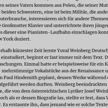
en seines Vaters kommen aus Polen, die seiner Mut
e beiden Schwestern, eine ist beim Militär, die ande
uterbranche, interessieren sich für andere Themen
ne Großmutter Klavier und unterrichtete ihren jüng
ss dieser eine Pianisten-Laufbahn einschlagen kon
w York doziert.
rhalb kürzester Zeit lernte Yuval Weinberg Deutsc
 einstudiert, beginnt er fast immer mit dem Text. D
raschungen. Einmal hatte er beispielsweise für ein 
– mehrstimmige Vokalstücke aus der Renaissance 
n Paul Hindemith geplant, dessen Werke während 
aufgeführt werden durften. Weinberg beeindruckten 
e, die von dem österreichischen Lyriker Josef Wei
h als er dessen Biografie las, stellte er fest, das
. Es erstaunte ihn, dass jemand wie er solche Text