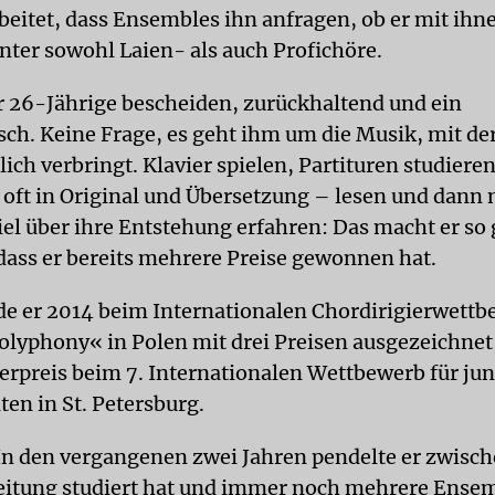
eitet, dass Ensembles ihn anfragen, ob er mit ihn
nter sowohl Laien- als auch Profichöre.
er 26-Jährige bescheiden, zurückhaltend und ein
ch. Keine Frage, es geht ihm um die Musik, mit der 
ich verbringt. Klavier spielen, Partituren studieren
– oft in Original und Übersetzung – lesen und dann
iel über ihre Entstehung erfahren: Das macht er so
 dass er bereits mehrere Preise gewonnen hat.
de er 2014 beim Internationalen Chordirigierwett
lyphony« in Polen mit drei Preisen ausgezeichnet
rpreis beim 7. Internationalen Wettbewerb für ju
en in St. Petersburg.
In den vergangenen zwei Jahren pendelte er zwisch
eitung studiert hat und immer noch mehrere Ense