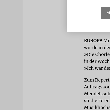
beispielswe
Dafür sucht 
A
zeitgenössi
sichtbar, w
Noten von 
EUROPA
Mit
wurde in de
»Die Chorlei
in der Woch
»Ich war der
Zum Reperto
Auftragsko
Mendelssohn
studierte e
Musikhochsc