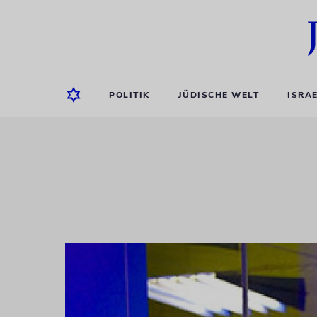
POLITIK
JÜDISCHE WELT
ISRA