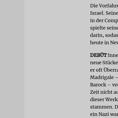
Die Vorfahr
Israel. Sein
in der Comp
spielte sei
darin, soda
heute in Ne
DEBÜT
Inne
neue Stücke
er oft Über
Madrigale 
Barock – vo
Zeit nicht 
dieser Werk
stammen. Doc
ein Nazi war