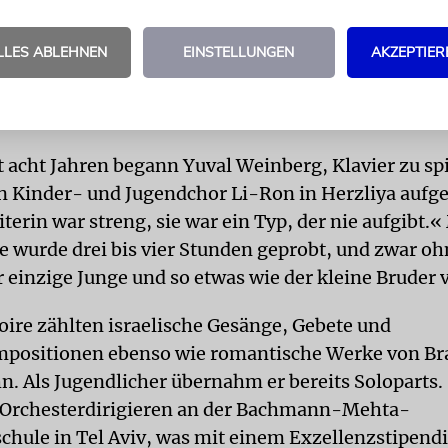
ise Klagelieder, Träume oder Märchen, Mythen un
er dann Literatur aus – von der Renaissance bis zu
LLES ABLEHNEN
EINSTELLUNGEN
AKZEPTIER
schen Komponisten. Bei deren Auswahl wird immer
ie umfangreich seine Kenntnisse sind, denn er bezie
Werken noch lebender Komponisten ein.
 acht Jahren begann Yuval Weinberg, Klavier zu sp
n Kinder- und Jugendchor Li-Ron in Herzliya au
terin war streng, sie war ein Typ, der nie aufgibt
e wurde drei bis vier Stunden geprobt, und zwar oh
 einzige Junge und so etwas wie der kleine Bruder 
ire zählten israelische Gesänge, Gebete und
mpositionen ebenso wie romantische Werke von B
. Als Jugendlicher übernahm er bereits Soloparts.
r Orchesterdirigieren an der Bachmann-Mehta-
hule in Tel Aviv, was mit einem Exzellenzstipen