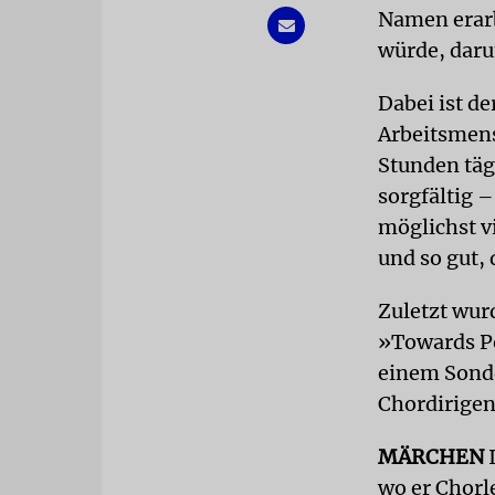
Namen erarb
würde, daru
Dabei ist d
Arbeitsmens
Stunden tägl
sorgfältig 
möglichst v
und so gut,
Zuletzt wur
»Towards Po
einem Sonde
Chordirigent
MÄRCHEN
wo er Chorl