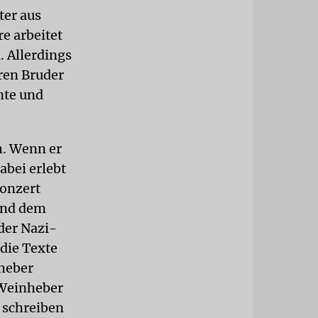
ter aus
re arbeitet
. Allerdings
eren Bruder
nte und
h. Wenn er
abei erlebt
Konzert
und dem
der Nazi-
die Texte
nheber
s Weinheber
e schreiben