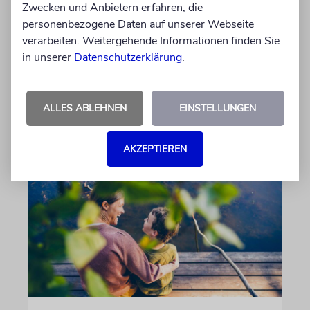
Die Jüdische Kultusgemeinde ernannte
Zwecken und Anbietern erfahren, die
erstmals einen Oberrabbiner, erinnerte an 55
personenbezogene Daten auf unserer Webseite
Jahre Gemeindehaus und gab ihrer Synagoge
verarbeiten. Weitergehende Informationen finden Sie
den Namen eines berühmten Gelehrten der
in unserer
Datenschutzerklärung
.
Stadt
ALLES ABLEHNEN
EINSTELLUNGEN
von Mascha Malburg
09.08.2026
AKZEPTIEREN