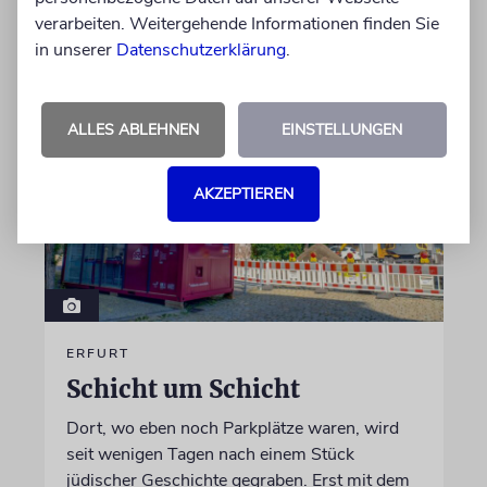
verarbeiten. Weitergehende Informationen finden Sie
von Christine Schmitt
in unserer
Datenschutzerklärung
.
05.08.2026
ALLES ABLEHNEN
EINSTELLUNGEN
AKZEPTIEREN
ERFURT
Schicht um Schicht
Dort, wo eben noch Parkplätze waren, wird
seit wenigen Tagen nach einem Stück
jüdischer Geschichte gegraben. Erst mit dem