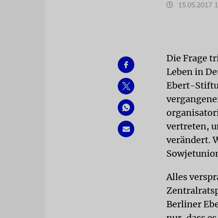
15.05.2017 1
Die Frage t
Leben in Deu
Ebert-Stif
vergangener
organisator
vertreten, 
verändert. 
Sowjetunion
Alles versp
Zentralrats
Berliner Eb
nur, dass e