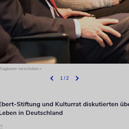
s Sagbaren verschoben.«
1 / 2
Ebert-Stiftung und Kulturrat diskutierten üb
 Leben in Deutschland
ss