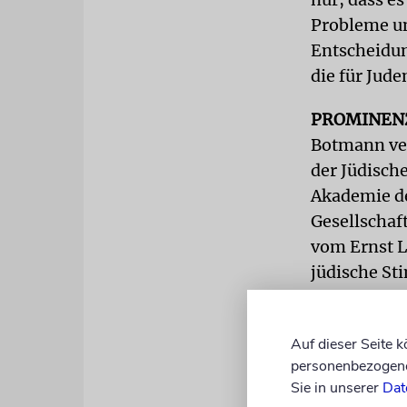
Probleme un
Entscheidun
die für Jud
PROMINEN
Botmann ver
der Jüdisch
Akademie de
Gesellschaf
vom Ernst L
jüdische St
das jüdisch
informierte
Auf dieser Seite 
Kupferberg 
personenbezogene 
Sie in unserer
Dat
Es ging um 