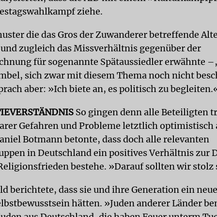
estagswahlkampf ziehe.
chuster die das Gros der Zuwanderer betreffende Al
– und zugleich das Missverhältnis gegenüber der
hnung für sogenannte Spätaussiedler erwähnte –
bel, sich zwar mit diesem Thema noch nicht besch
rach aber: »Ich biete an, es politisch zu begleiten.
IEVERSTÄNDNIS
So gingen denn alle Beteiligten t
rer Gefahren und Probleme letztlich optimistisch
aniel Botmann betonte, dass doch alle relevanten
uppen in Deutschland ein positives Verhältnis zur
eligionsfrieden bestehe. »Darauf sollten wir stolz 
ld berichtete, dass sie und ihre Generation ein neu
elbstbewusstsein hätten. »Juden anderer Länder be
Juden aus Deutschland, die haben Feuer unterm Tu