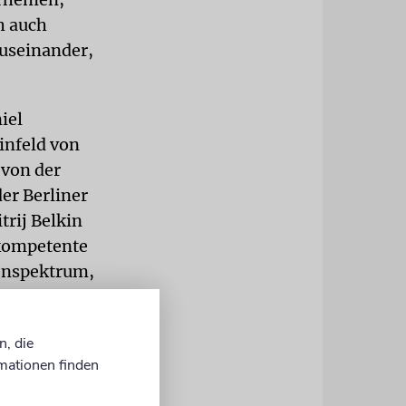
h auch
auseinander,
iel
infeld von
 von der
er Berliner
trij Belkin
 kompetente
menspektrum,
und
n Shelly
n, die
mationen finden
udentums mit