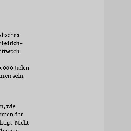
üdisches
riedrich-
ittwoch
0.000 Juden
ahren sehr
n, wie
äumen der
htigt: Nicht
 Themen,