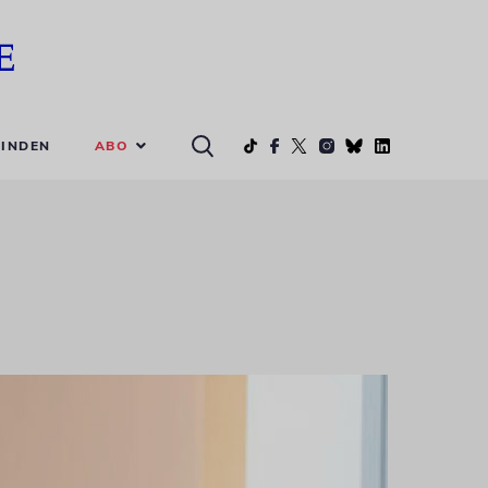
ABO
INDEN