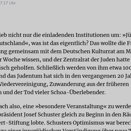
7:17 Uhr
rieb nicht nur die einladenden Institutionen um: »J
tschland«, was ist das eigentlich? Das wollte die F
tung gemeinsam mit dem Deutschen Kulturrat am M
 Woche wissen, und der Zentralrat der Juden hatte
isch geholfen. Schließlich werden von ihm etwa 10
und das Judentum hat sich in den vergangenen 20 J
Wiedervereinigung, Zuwanderung aus der früheren
 und der Tod vieler Schoa-Überlebender.
rach also, eine »besondere Veranstaltung« zu werde
präsident Josef Schuster gleich zu Beginn in den R
ert-Stiftung lobte. Schusters Optimismus war berec
s zu einer innerjüdischen Verständigung über neue