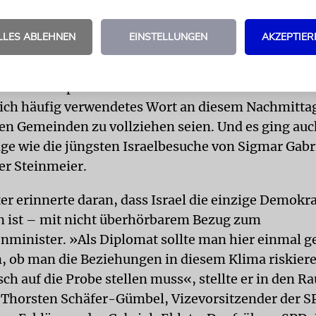
tion von Zuwanderern, um Antisemitismus, die AfD
ionen über Beschneidung und Schächten. Auch Th
LLES ABLEHNEN
EINSTELLUNGEN
AKZEPTIER
ße Eisen gelten, wurden behandelt. Es ging um Subv
 Mitgliederzahlen der Gemeinden oder die Frage, 
von Islamophobie und Antisemitismus »Schultersc
lich häufig verwendetes Wort an diesem Nachmitta
n Gemeinden zu vollziehen seien. Und es ging au
nge wie die jüngsten Israelbesuche von Sigmar Gabr
r Steinmeier.
er erinnerte daran, dass Israel die einzige Demokr
 ist – mit nicht überhörbarem Bezug zum
minister. »Als Diplomat sollte man hier einmal g
 ob man die Beziehungen in diesem Klima riskier
ch auf die Probe stellen muss«, stellte er in den 
 Thorsten Schäfer-Gümbel, Vizevorsitzender der S