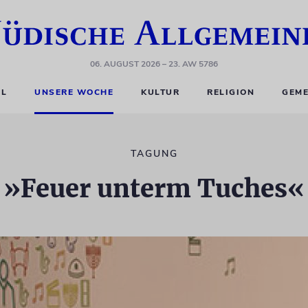
06. AUGUST 2026
– 23. AW 5786
EL
UNSERE WOCHE
KULTUR
RELIGION
GEME
TAGUNG
»Feuer unterm Tuches«