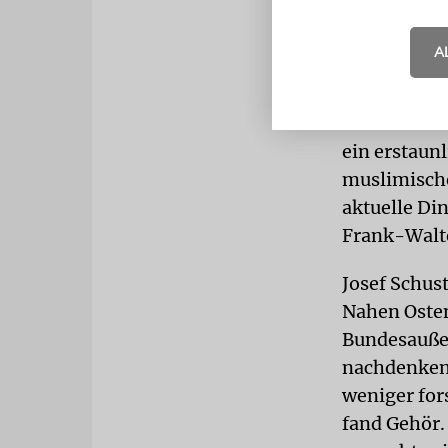
der Integra
und Diskuss
A
oft als hei
schwindende
Anbetracht 
ein erstaun
muslimische
aktuelle Di
Frank-Walte
Josef Schust
Nahen Osten
Bundesaußen
nachdenken,
weniger fors
fand Gehör.