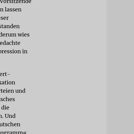
-Vorsitzende
n lassen
eser
estanden
ederum wies
gedachte
pression in
ert-
kation
rteien und
isches
 die
n. Und
utschen
fprogramm«