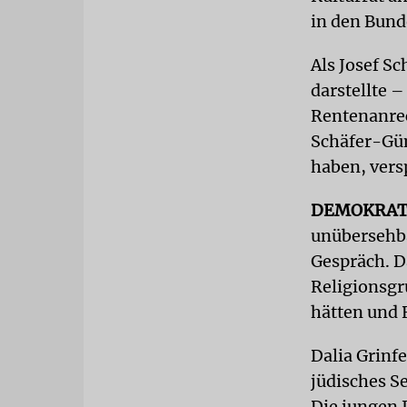
in den Bund
Als Josef S
darstellte 
Rentenanrec
Schäfer-Güm
haben, versp
DEMOKRAT
unübersehba
Gespräch. D
Religionsgr
hätten und R
Dalia Grinfe
jüdisches S
Die jungen 