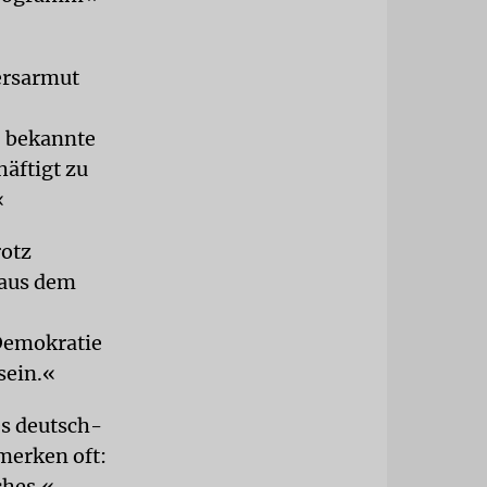
tersarmut
, bekannte
äftigt zu
«
rotz
 aus dem
 Demokratie
sein.«
es deutsch-
merken oft:
ches.«