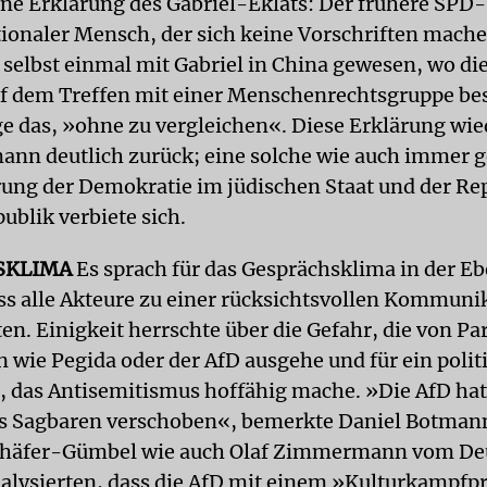
ine Erklärung des Gabriel-Eklats: Der frühere SPD
tionaler Mensch, der sich keine Vorschriften mache
i selbst einmal mit Gabriel in China gewesen, wo di
uf dem Treffen mit einer Menschenrechtsgruppe b
age das, »ohne zu vergleichen«. Diese Erklärung wi
ann deutlich zurück; eine solche wie auch immer 
erung der Demokratie im jüdischen Staat und der Re
ublik verbiete sich.
SKLIMA
Es sprach für das Gesprächsklima in der Eb
ass alle Akteure zu einer rücksichtsvollen Kommuni
en. Einigkeit herrschte über die Gefahr, die von Pa
wie Pegida oder der AfD ausgehe und für ein polit
, das Antisemitismus hoffähig mache. »Die AfD hat
s Sagbaren verschoben«, bemerkte Daniel Botman
chäfer-Gümbel wie auch Olaf Zimmermann vom De
nalysierten, dass die AfD mit einem »Kulturkamp