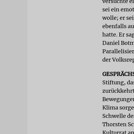
versuchte e
sei ein emo
wolle; er se
ebenfalls a
hatte. Er s
Daniel Botm
Parallelisi
der Volksrep
GESPRÄCH
Stiftung, d
zurückkehrt
Bewegungen 
Klima sorge
Schwelle de
Thorsten S
Kulturrat a