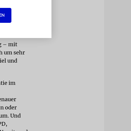
-Erfolge
emen, die
EN
entionen,
ob in
hlüsse« –
g – mit
ch um sehr
iel und
atie im
enauer
en oder
Raum. Und
PD,