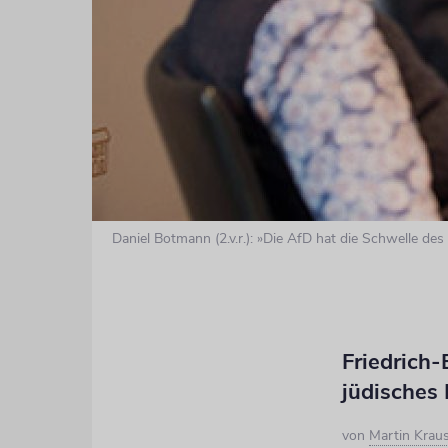
Daniel Botmann (2.v.r.): »Die AfD hat die Schwelle de
Friedrich-
jüdisches
von
Martin Krau