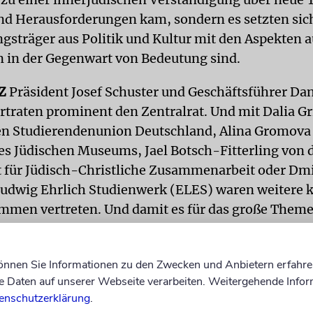
d Herausforderungen kam, sondern es setzten sic
gsträger aus Politik und Kultur mit den Aspekten 
en in der Gegenwart von Bedeutung sind.
Z
Präsident Josef Schuster und Geschäftsführer Dan
traten prominent den Zentralrat. Und mit Dalia Gr
en Studierendenunion Deutschland, Alina Gromova
s Jüdischen Museums, Jael Botsch-Fitterling von d
t für Jüdisch-Christliche Zusammenarbeit oder Dmi
udwig Ehrlich Studienwerk (ELES) waren weitere
immen vertreten. Und damit es für das große The
es Leben im Jahr 2017 ausmacht, auch verständige 
 Fragen und Nachfragen gibt, konnte die Journalisti
können Sie Informationen zu den Zwecken und Anbietern erfahre
für die Moderation gewonnen werden.
Daten auf unserer Webseite verarbeiten. Weitergehende Infor
enschutzerklärung
.
Altersarmut, um die Erfahrungen des deutschen J