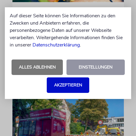
REFORM
Auf dieser Seite können Sie Informationen zu den
Hilfe im Alltag
Zwecken und Anbietern erfahren, die
personenbezogene Daten auf unserer Webseite
Familien mit behinderten Kindern sorgen sich,
verarbeiten. Weitergehende Informationen finden Sie
dass ausgerechnet die Unterstützung gekürzt
in unserer
Datenschutzerklärung
.
wird, die ihnen ein selbstbestimmtes Leben
ermöglicht
ALLES ABLEHNEN
EINSTELLUNGEN
von Christine Schmitt
05.08.2026
AKZEPTIEREN