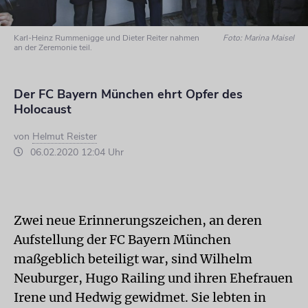
Karl-Heinz Rummenigge und Dieter Reiter nahmen
Foto: Marina Maisel
an der Zeremonie teil.
Der FC Bayern München ehrt Opfer des
Holocaust
von
Helmut Reister
06.02.2020 12:04 Uhr
Zwei neue Erinnerungszeichen, an deren
Aufstellung der FC Bayern München
maßgeblich beteiligt war, sind Wilhelm
Neuburger, Hugo Railing und ihren Ehefrauen
Irene und Hedwig gewidmet. Sie lebten in