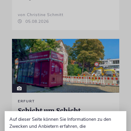
von Christine Schmitt
05.08.2026
ERFURT
Schicht um Schicht
Auf dieser Seite können Sie Informationen zu den
Dort, wo eben noch Parkplätze waren, wird
Zwecken und Anbietern erfahren, die
seit wenigen Tagen nach einem Stück