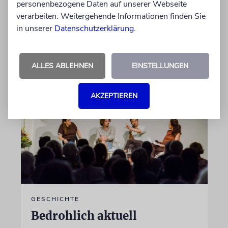
personenbezogene Daten auf unserer Webseite
jüdischer Geschichte gegraben. Erst mit dem
verarbeiten. Weitergehende Informationen finden Sie
Bagger, dann von Hand
in unserer
Datenschutzerklärung
.
von Katrin Richter
05.08.2026
ALLES ABLEHNEN
EINSTELLUNGEN
AKZEPTIEREN
GESCHICHTE
Bedrohlich aktuell