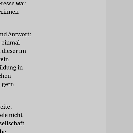
eresse war
nerinnen
und Antwort:
h einmal
 dieser im
kein
ildung in
schen
h gern
eite,
ele nicht
sellschaft
che