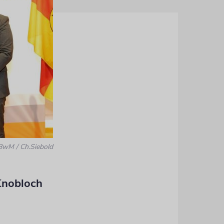
BwM / Ch.Siebold
Knobloch