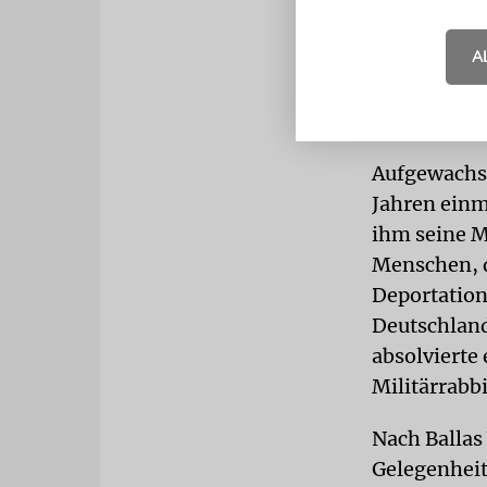
war Offizie
A
gesehen.« G
Rabbiner da
er Ingenieu
Aufgewachse
Jahren einm
ihm seine M
Menschen, 
Deportation
Deutschland
absolvierte 
Militärrabb
Nach Ballas
Gelegenheit