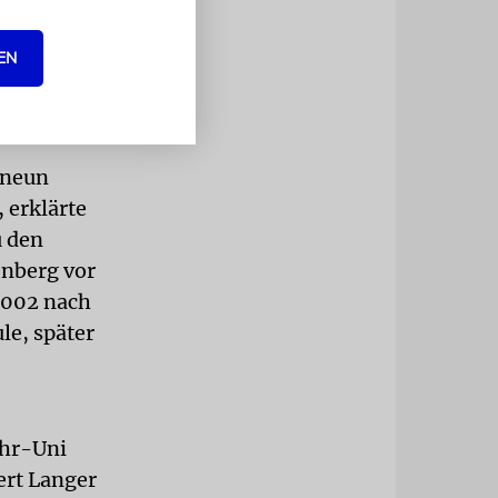
en von innen
EN
ch als
 studierte
 neun
 erklärte
u den
nberg vor
2002 nach
le, später
ehr-Uni
ert Langer