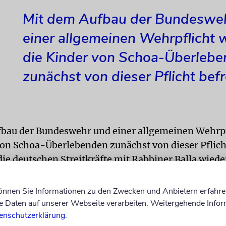
Mit dem Aufbau der Bundeswe
einer allgemeinen Wehrpflicht 
die Kinder von Schoa-Überleb
zunächst von dieser Pflicht befr
bau der Bundeswehr und einer allgemeinen Wehrpf
von Schoa-Überlebenden zunächst von dieser Pflicht
die deutschen Streitkräfte mit Rabbiner Balla wiede
esrabbiner in ihren Reihen haben, bezeichnete Kno
 Glück und eine Entwicklung, die uns positiv stimm
können Sie Informationen zu den Zwecken und Anbietern erfahre
Daten auf unserer Webseite verarbeiten. Weitergehende Infor
Auch Zsolt Balla stellte sich mit einem kurzen
enschutzerklärung
.
referat persönlich vor: »Ich bin ein Soldatenkind.