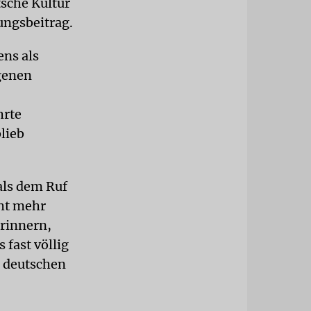
tsche Kultur
ungsbeitrag.
ns als
igenen
hrte
lieb
als dem Ruf
cht mehr
erinnern,
fast völlig
e deutschen