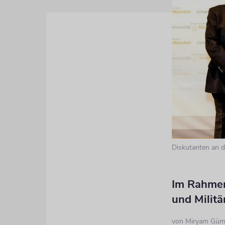
Diskutanten an 
Im Rahmen
und Militä
von
Miryam Güm