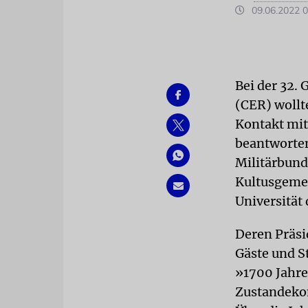
09.06.2022 0
Bei der 32.
(CER) wollt
Kontakt mi
beantworten
Militärbunde
Kultusgemei
Universitä
Deren Präsi
Gäste und S
»1700 Jahre
Zustandekom