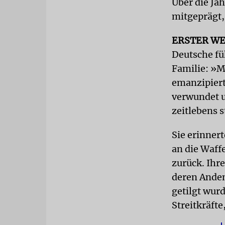
Über die Ja
mitgeprägt,
ERSTER WE
Deutsche füh
Familie: »Me
emanzipiert
verwundet u
zeitlebens 
Sie erinner
an die Waff
zurück. Ihr
deren Anden
getilgt wurd
Streitkräfte