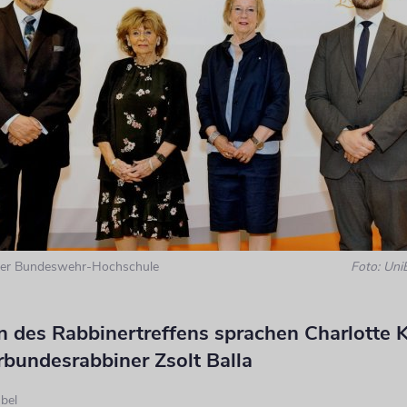
der Bundeswehr-Hochschule
Foto: Uni
 des Rabbinertreffens sprachen Charlotte 
rbundesrabbiner Zsolt Balla
bel