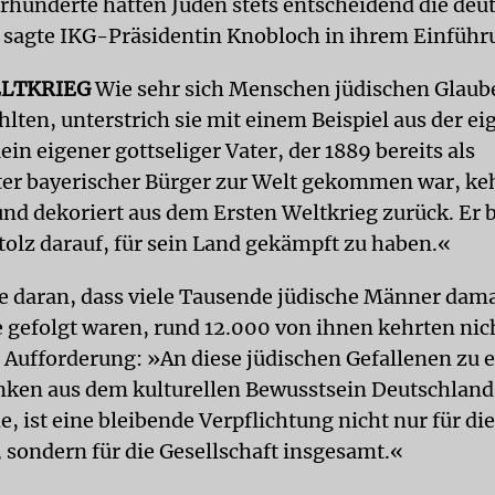
hrhunderte hätten Juden stets entscheidend die deu
 sagte IKG-Präsidentin Knob­loch in ihrem Einführ
LTKRIEG
Wie sehr sich Menschen jüdischen Glaube
lten, unterstrich sie mit einem Beispiel aus der e
in eigener gottseliger Vater, der 1889 bereits als
er bayerischer Bürger zur Welt gekommen war, ke
nd dekoriert aus dem Ersten Weltkrieg zurück. Er b
stolz darauf, für sein Land gekämpft zu haben.«
te daran, dass viele Tausende jüdische Männer dam
e gefolgt waren, rund 12.000 von ihnen kehrten ni
e Aufforderung: »An diese jüdischen Gefallenen zu 
ken aus dem kulturellen Bewusstsein Deutschlands 
e, ist eine bleibende Verpflichtung nicht nur für di
, sondern für die Gesellschaft insgesamt.«