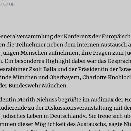
7:57 Uhr
 Generalversammlung der Konferenz der Europäisc
en die Teilnehmer neben dem internen Austausch 
t jungen Menschen aufnehmen, ihre Fragen zum J
. Ein besonderes Highlight dabei war das Gespräc
srabbiner Zsolt Balla und der Präsidentin der Isra
nde München und Oberbayern, Charlotte Knobloch
t der Bundeswehr München.
dentin Merith Niehuss begrüßte im Audimax der H
tudierende zu der Diskussionsveranstaltung mit 
 jüdisches Leben in Deutschland«. Sie freue sich üb
men dieser Möglichkeit des Austauschs, sagte Ni