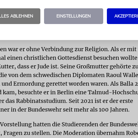
r bei der ungarischen Armee. Ich habe viele Kasern
LLES ABLEHNEN
EINSTELLUNGEN
AKZEPTIER
leichwohl war weder eine Karriere beim Militär no
mals das Ziel des Jungen. Nach dem Schulabschluss
rwissenschaften an der Universität Budapest.
n war er ohne Verbindung zur Religion. Als er mit
al einen christlichen Gottesdienst besuchen wollte,
utter, dass er Jude ist. Seine Großmutter gehörte z
die von dem schwedischen Diplomaten Raoul Walle
 und Ermordung gerettet worden waren. Als Balla 
 kam, besuchte er in Berlin eine Talmud-Hochschu
er das Rabbinatsstudium. Seit 2021 ist er der erste
iner in der Bundeswehr seit mehr als 100 Jahren.
 Vorstellung hatten die Studierenden der Bundesw
, Fragen zu stellen. Die Moderation übernahm Rob