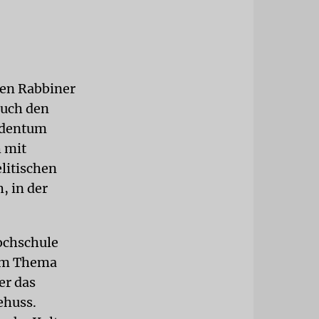
hen Rabbiner
auch den
udentum
h mit
elitischen
, in der
ochschule
dem Thema
er das
ehuss.