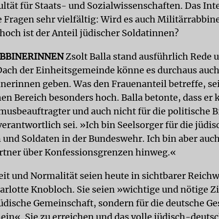
ultät für Staats- und Sozialwissenschaften. Das Int
 Fragen sehr vielfältig: Wird es auch Militärrabbi
hoch ist der Anteil jüdischer Soldatinnen?
ABBINERINNEN
Zsolt Balla stand ausführlich Rede 
ach der Einheitsgemeinde könne es durchaus auc
inerinnen geben. Was den Frauenanteil betreffe, sei
en Bereich besonders hoch. Balla betonte, dass er 
musbeauftragter und auch nicht für die politische B
erantwortlich sei. »Ich bin Seelsorger für die jüdi
 und Soldaten in der Bundeswehr. Ich bin aber auc
rtner über Konfessionsgrenzen hinweg.«
it und Normalität seien heute in sichtbarer Reichw
arlotte Knobloch. Sie seien »wichtige und nötige Zi
jüdische Gemeinschaft, sondern für die deutsche Ge
ein«. Sie zu erreichen und das volle jüdisch-deuts