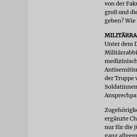
von der Fak
groß und die
geben? Wie 
MILITÄRR
Unter dem D
Militärrabb
medizinisch
Antisemitis
der Truppe v
Soldatinnen
Ansprechpa
Zugehörigke
ergänzte Ch
nur für die 
ganz allgem