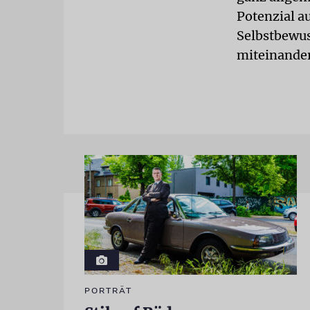
Potenzial a
Selbstbewus
miteinander
PORTRÄT