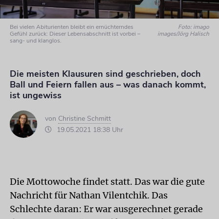
Bei vielen Abiturienten bleibt ein ernüchterndes
Foto: imago
Gefühl zurück: Dieser Lebensabschnitt ist vorbei –
images/Jörg Halisch
sang- und klanglos.
Die meisten Klausuren sind geschrieben, doch
Ball und Feiern fallen aus – was danach kommt,
ist ungewiss
von
Christine Schmitt
19.05.2021 18:38 Uhr
Die Mottowoche findet statt. Das war die gute
Nachricht für Nathan Vilentchik. Das
Schlechte daran: Er war ausgerechnet gerade