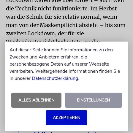
Lockdown waren alle überfordert – auch weil
die Technik nicht funktionierte. Im Herbst
war die Schule für sie relativ normal, wenn
man von der Maskenpflicht absieht – bis zum
zweiten Lockdown, der für sie
Wechselunterricht bedeutete, so die
Auf dieser Seite können Sie Informationen zu den
Abiturientin des Sophie-Charlotte-
Zwecken und Anbietern erfahren, die
Gymnasiums.
personenbezogene Daten auf unserer Webseite
verarbeiten. Weitergehende Informationen finden Sie
«Aber meine Noten wurden dennoch besser»,
in unserer
Datenschutzerklärung
.
meint sie. Allerdings hat sie noch zwei
Prüfungen vor sich. 300 Minuten dauert eine
Abiklausur, Englisch sogar 330 Minuten – so
ALLES ABLEHNEN
EINSTELLUNGEN
lange musste sie mit einer Maske die Arbeit
schreiben, was ihr Kopfschmerzen bescherte.
AKZEPTIEREN