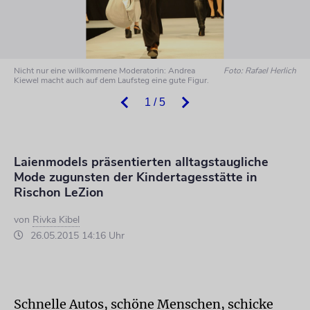
Nicht nur eine willkommene Moderatorin: Andrea
Foto: Rafael Herlich
Kiewel macht auch auf dem Laufsteg eine gute Figur.
1 / 5
Laienmodels präsentierten alltagstaugliche
Mode zugunsten der Kindertagesstätte in
Rischon LeZion
von
Rivka Kibel
26.05.2015 14:16 Uhr
Schnelle Autos, schöne Menschen, schicke