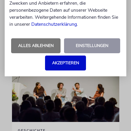
Zwecken und Anbietern erfahren, die
Dort, wo eben noch Parkplätze waren, wird
personenbezogene Daten auf unserer Webseite
seit wenigen Tagen nach einem Stück
verarbeiten. Weitergehende Informationen finden Sie
jüdischer Geschichte gegraben. Erst mit dem
in unserer
Datenschutzerklärung
.
Bagger, dann von Hand
von Katrin Richter
ALLES ABLEHNEN
EINSTELLUNGEN
05.08.2026
AKZEPTIEREN
GESCHICHTE