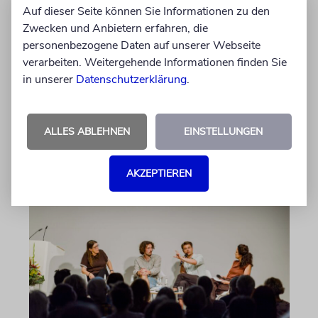
ERFURT
Auf dieser Seite können Sie Informationen zu den
Schicht um Schicht
Zwecken und Anbietern erfahren, die
personenbezogene Daten auf unserer Webseite
Dort, wo eben noch Parkplätze waren, wird
verarbeiten. Weitergehende Informationen finden Sie
seit wenigen Tagen nach einem Stück
in unserer
Datenschutzerklärung
.
jüdischer Geschichte gegraben. Erst mit dem
Bagger, dann von Hand
ALLES ABLEHNEN
EINSTELLUNGEN
von Katrin Richter
05.08.2026
AKZEPTIEREN