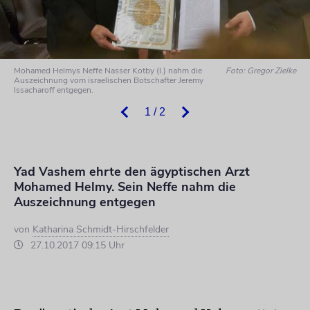
Mohamed Helmys Neffe Nasser Kotby (l.) nahm die
Foto: Gregor Zielke
Auszeichnung vom israelischen Botschafter Jeremy
Issacharoff entgegen.
1 / 2
Yad Vashem ehrte den ägyptischen Arzt
Mohamed Helmy. Sein Neffe nahm die
Auszeichnung entgegen
von
Katharina Schmidt-Hirschfelder
27.10.2017 09:15 Uhr