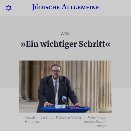
ARK
»Ein wichtiger Schritt«
Massiv in der Kritik: Rabbiner Walter
Foto: imago
Homolka
images/Future
Image