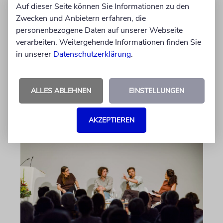
ERFURT
Auf dieser Seite können Sie Informationen zu den
Schicht um Schicht
Zwecken und Anbietern erfahren, die
personenbezogene Daten auf unserer Webseite
Dort, wo eben noch Parkplätze waren, wird
verarbeiten. Weitergehende Informationen finden Sie
seit wenigen Tagen nach einem Stück
in unserer
Datenschutzerklärung
.
jüdischer Geschichte gegraben. Erst mit dem
Bagger, dann von Hand
ALLES ABLEHNEN
EINSTELLUNGEN
von Katrin Richter
05.08.2026
AKZEPTIEREN