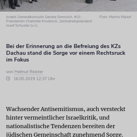
Israels Generalkonsulin Sandra Simovich, IKG-
Foto: Marina Maisel
Präsidentin Charlotte Knobloch, Zentralratspräsident
Josef Schuster (v.l.)
Bei der Erinnerung an die Befreiung des KZs
Dachau stand die Sorge vor einem Rechtsruck
im Fokus
von
Helmut Reister
16.05.2019 12:37 Uhr
Wachsender Antisemitismus, auch versteckt
hinter vermeintlicher Israelkritik, und
nationalistische Tendenzen bereiten der
jüdischen Gemeinschaft zunehmend Sorge.