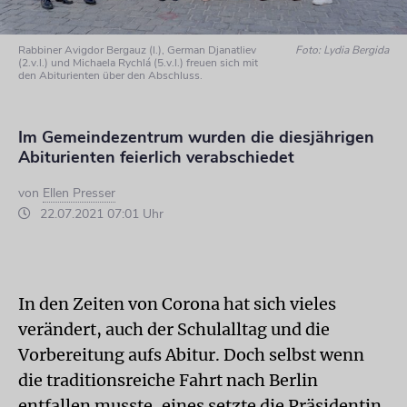
Rabbiner Avigdor Bergauz (l.), German Djanatliev
Foto: Lydia Bergida
(2.v.l.) und Michaela Rychlá (5.v.l.) freuen sich mit
den Abiturienten über den Abschluss.
Im Gemeindezentrum wurden die diesjährigen
Abiturienten feierlich verabschiedet
von
Ellen Presser
22.07.2021 07:01 Uhr
In den Zeiten von Corona hat sich vieles
verändert, auch der Schulalltag und die
Vorbereitung aufs Abitur. Doch selbst wenn
die traditionsreiche Fahrt nach Berlin
entfallen musste, eines setzte die Präsidentin