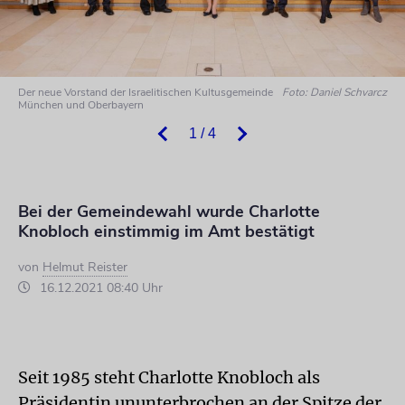
Der neue Vorstand der Israelitischen Kultusgemeinde
Foto: Daniel Schvarcz
München und Oberbayern
1 / 4
Bei der Gemeindewahl wurde Charlotte
Knobloch einstimmig im Amt bestätigt
von
Helmut Reister
16.12.2021 08:40 Uhr
Seit 1985 steht Charlotte Knobloch als
Präsidentin ununterbrochen an der Spitze der