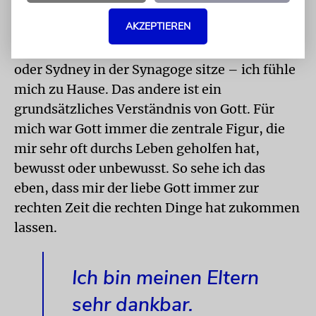
AKZEPTIEREN
Das Judentum ist für mich einerseits eine
Zugehörigkeit. Egal ob ich in Erfurt, Singapur
oder Sydney in der Synagoge sitze – ich fühle
mich zu Hause. Das andere ist ein
grundsätzliches Verständnis von Gott. Für
mich war Gott immer die zentrale Figur, die
mir sehr oft durchs Leben geholfen hat,
bewusst oder unbewusst. So sehe ich das
eben, dass mir der liebe Gott immer zur
rechten Zeit die rechten Dinge hat zukommen
lassen.
Ich bin meinen Eltern
sehr dankbar.