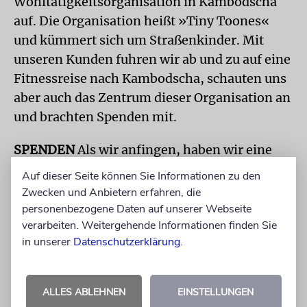
Wohltätigkeitsorganisation in Kambodscha
auf. Die Organisation heißt »Tiny Toones«
und kümmert sich um Straßenkinder. Mit
unseren Kunden fuhren wir ab und zu auf eine
Fitnessreise nach Kambodscha, schauten uns
aber auch das Zentrum dieser Organisation an
und brachten Spenden mit.
SPENDEN
Als wir anfingen, haben wir eine
Spendenaktion für »Tiny Toones« gemacht.
Auf dieser Seite können Sie Informationen zu den
Der liberale Rabbiner von München, Tom
Zwecken und Anbietern erfahren, die
Kucera, erfuhr davon. Die
personenbezogene Daten auf unserer Webseite
verarbeiten. Weitergehende Informationen finden Sie
Spendensammlungen der Münchner Beth-
in unserer
Datenschutzerklärung
.
Shalom-Gemeinde über die Hohen Feiertage
2016 gingen an »Tiny Toones« – durch die
Organisation, die ich mit meinen Freunden
ALLES ABLEHNEN
EINSTELLUNGEN
gegründet hatte.