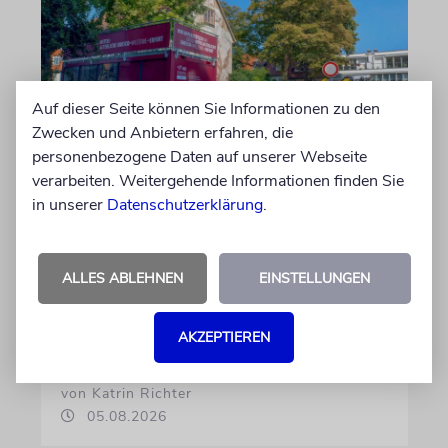
Auf dieser Seite können Sie Informationen zu den
Zwecken und Anbietern erfahren, die
personenbezogene Daten auf unserer Webseite
verarbeiten. Weitergehende Informationen finden Sie
ERFURT
in unserer
Datenschutzerklärung
.
Schicht um Schicht
Dort, wo eben noch Parkplätze waren, wird
ALLES ABLEHNEN
EINSTELLUNGEN
seit wenigen Tagen nach einem Stück
jüdischer Geschichte gegraben. Erst mit dem
Bagger, dann von Hand
AKZEPTIEREN
von Katrin Richter
05.08.2026