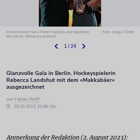
Innenminister Hans-Peter Friedrich und Sportlerin
Foto: Gregor Zielke
des Jahres, Rebecca Landshut
1 / 24
Glanzvolle Gala in Berlin. Hockeyspielerin
Rebecca Landshut mit dem »Makkabäer«
ausgezeichnet
von
Fabian Wolff
28.10.2012 10:46 Uhr
Anmerkung der Redaktion (2. August 2023):