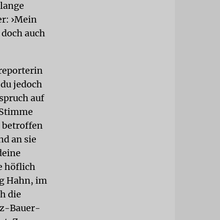
 lange
er: ›Mein
n doch auch
reporterin
 du jedoch
nspruch auf
e Stimme
h betroffen
nd an sie
deine
 höflich
g Hahn, im
h die
itz-Bauer-