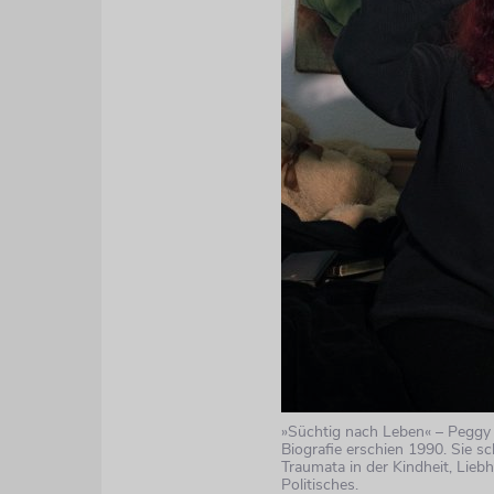
»Süchtig nach Leben« – Peggy
Biografie erschien 1990. Sie sc
Traumata in der Kindheit, Lieb
Politisches.