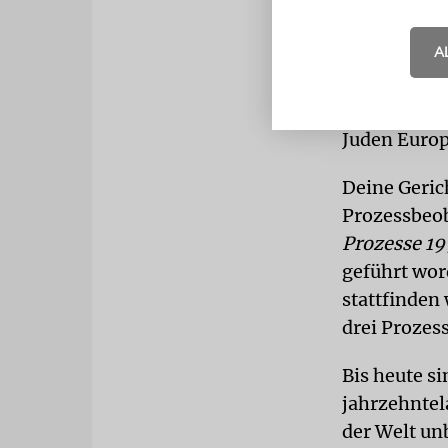
nicht passi
A
Jahren inte
Diebstahl, 
politische 
Juden Europ
Deine Geric
Prozessbeob
Prozesse 19
geführt wor
stattfinden
drei Prozess
Bis heute s
jahrzehntel
der Welt unb