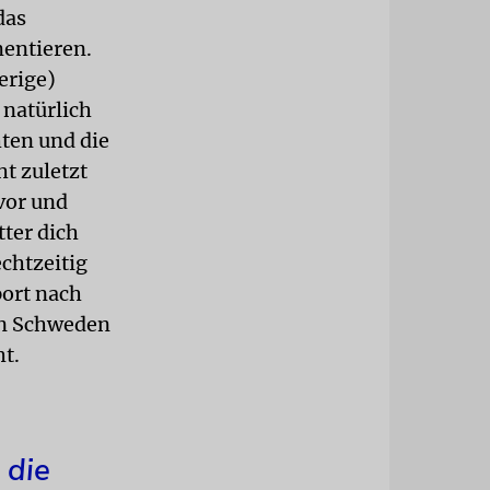
das
entieren.
erige)
 natürlich
hten und die
t zuletzt
vor und
tter dich
chtzeitig
port nach
 in Schweden
ht.
 die