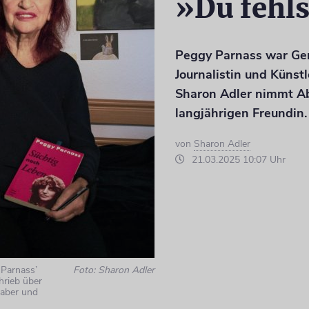
»Du fehls
Peggy Parnass war Ger
Journalistin und Künstl
Sharon Adler nimmt Ab
langjährigen Freundin. 
von
Sharon Adler
21.03.2025 10:07 Uhr
 Parnass’
Foto: Sharon Adler
hrieb über
haber und