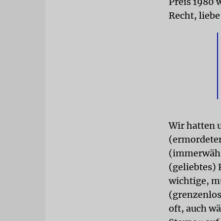
Preis 1980 
Recht, lieb
Wir hatten 
(ermordeten
(immerwähre
(geliebtes)
wichtige, m
(grenzenlos
oft, auch w