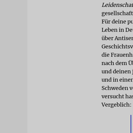
Leidenschaf
gesellschaf
Für deine p
Leben in De
über Antise
Geschichtsv
die Frauenh
nach dem Üb
und deinen 
und in eine
Schweden ve
versucht ha
Vergeblich: