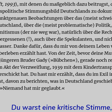
t, 1993
), mit denen du maßgeblich dazu beitrugst, 
tspolitische Stimmungsbild Deutschlands zu dokum
unktgenauen Beobachtungen über das (meist schwi
utschland, über die (meist problematische) Politik,
mitismus (der nie weg war), natürlich über die Rec
ergessenen (!), auch über die Spekulanten, und nich
asser. Danke dafür, dass du mir von deinem Leben 
erleben erzählt hast. Von der Zeit, bevor deine Mu
jüngeren Bruder Gady (»Bübchen«), gerade noch re
m Akt der Verzweiflung, 1939 mit dem Kindertrans
rschickt hat. Du hast mir erzählt, dass du im Exil
st, davon zu berichten, was in Deutschland geschie
 »Niemand hat mir geglaubt.«
Du warst eine kritische Stimme,