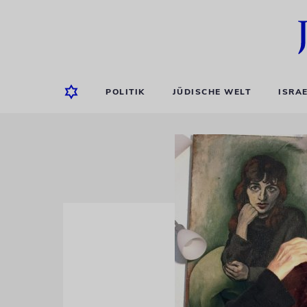
POLITIK
JÜDISCHE WELT
ISRA