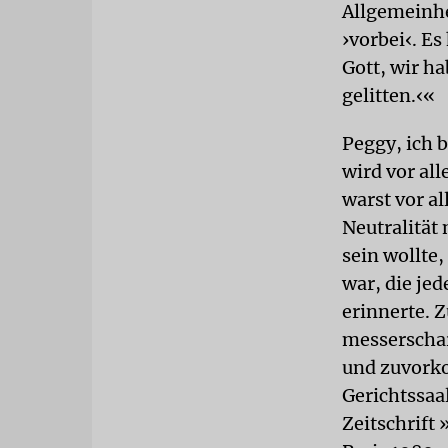
Allgemeinhe
›vorbei‹. E
Gott, wir h
gelitten.‹«
Peggy, ich 
wird vor all
warst vor al
Neutralität
sein wollte,
war, die je
erinnerte. 
messerschar
und zuvork
Gerichtssaa
Zeitschrift