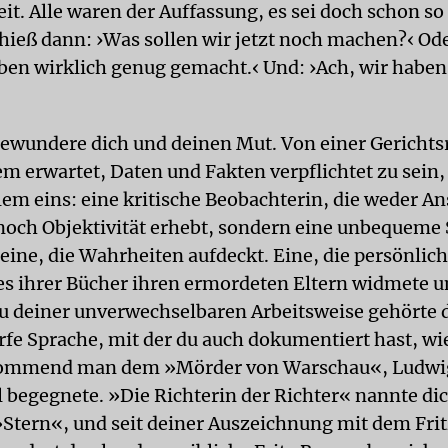
it. Alle waren der Auffassung, es sei doch schon so
s hieß dann: ›Was sollen wir jetzt noch machen?‹ Od
aben wirklich genug gemacht.‹ Und: ›Ach, wir habe
bewundere dich und deinen Mut. Von einer Gerichts
em erwartet, Daten und Fakten verpflichtet zu sein,
lem eins: eine kritische Beobachterin, die weder A
 noch Objektivität erhebt, sondern eine unbequem
 eine, die Wahrheiten aufdeckt. Eine, die persönlic
des ihrer Bücher ihren ermordeten Eltern widmete u
Zu deiner unverwechselbaren Arbeitsweise gehörte 
fe Sprache, mit der du auch dokumentiert hast, wie
ommend man dem »Mörder von Warschau«, Ludwi
l begegnete. »Die Richterin der Richter« nannte dic
 »Stern«, und seit deiner Auszeichnung mit dem Fr