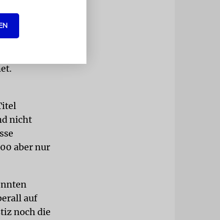
ngen 17
EN
te wie
n und
nnen und
et.
itel
nd nicht
esse
500 aber nur
konnten
erall auf
tiz noch die