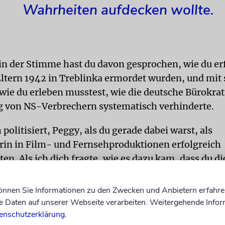
Wahrheiten aufdecken wollte.
in der Stimme hast du davon gesprochen, wie du er
Eltern 1942 in Treblinka ermordet wurden, und mit 
wie du erleben musstest, wie die deutsche Bürokrat
g von NS-Verbrechern systematisch verhinderte.
 politisiert, Peggy, als du gerade dabei warst, als
rin in Film- und Fernsehproduktionen erfolgreich
en. Als ich dich fragte, wie es dazu kam, dass du di
, stattdessen für ein schmales Honorar als Gerichts
 antwortetest du: »Ich dachte, ich könnte die Täter
können Sie Informationen zu den Zwecken und Anbietern erfahre
Daten auf unserer Webseite verarbeiten. Weitergehende Infor
enschutzerklärung
.
 deine Enttäuschung und dein Zorn darüber, dass g