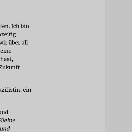
fen. Ich bin
hzeitig
ir über all
deine
 hast,
Zukunft.
zifistin, ein
 und
Kleine
 und