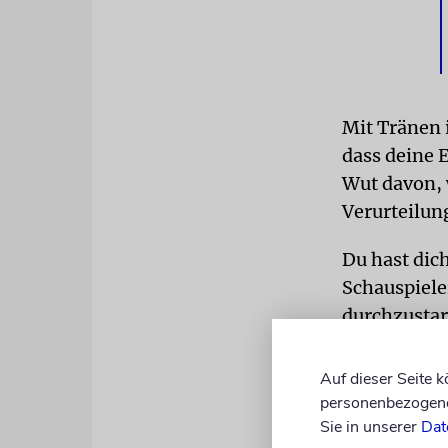
Mit Tränen 
dass deine 
Wut davon, 
Verurteilun
Du hast dich
Schauspiele
durchzustart
entschiedst
zu arbeiten,
Auf dieser Seite 
kriegen.«
personenbezogene 
Sie in unserer
Dat
Ach, Peggy,