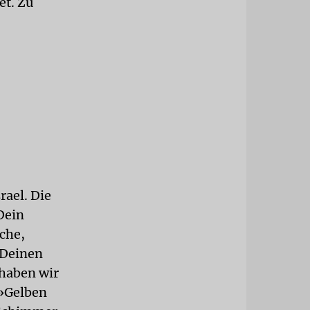
et. Zu
rael. Die
Dein
che,
 Deinen
 haben wir
 »Gelben