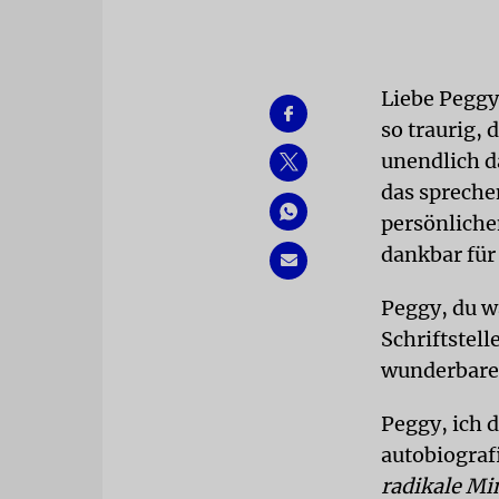
Liebe Peggy,
so traurig, 
unendlich d
das spreche
persönliche
dankbar für
Peggy, du wa
Schriftstell
wunderbare
Peggy, ich 
autobiograf
radikale Mi