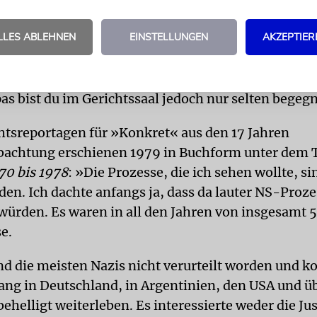
erte, kann ich gut nachvollziehen. In den ganzen la
LLES ABLEHNEN
EINSTELLUNGEN
AKZEPTIER
nsiver Prozessbeobachtung wurden vor allem Delik
Betrug, Hochstapelei, Heiratsschwindel, Korruptio
Prozesse verhandelt. Dem Massenmord an den Jüdi
as bist du im Gerichtssaal jedoch nur selten begegn
htsreportagen für »Konkret« aus den 17 Jahren
achtung erschienen 1979 in Buchform unter dem T
70 bis 1978
: »Die Prozesse, die ich sehen wollte, si
den. Ich dachte anfangs ja, dass da lauter NS-Proz
 würden. Es waren in all den Jahren von insgesamt 
e.
ind die meisten Nazis nicht verurteilt worden und 
ang in Deutschland, in Argentinien, den USA und üb
ehelligt weiterleben. Es interessierte weder die Jus