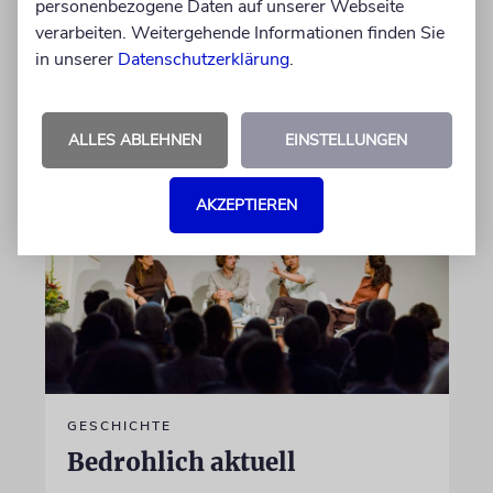
personenbezogene Daten auf unserer Webseite
jüdischer Geschichte gegraben. Erst mit dem
verarbeiten. Weitergehende Informationen finden Sie
Bagger, dann von Hand
in unserer
Datenschutzerklärung
.
von Katrin Richter
05.08.2026
ALLES ABLEHNEN
EINSTELLUNGEN
AKZEPTIEREN
GESCHICHTE
Bedrohlich aktuell