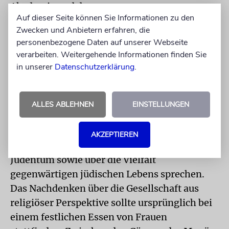
Akademie und der
Auf dieser Seite können Sie Informationen zu den
Gleichstellungsbeauftragten der Stadt
Zwecken und Anbietern erfahren, die
Dresden, wenn auch nur virtuell, am 7. März
personenbezogene Daten auf unserer Webseite
zu einem virtuellen Frauenmahl ein. Dann
verarbeiten. Weitergehende Informationen finden Sie
heißt es von 18 bis 19 Uhr »Zu Tisch«.
in unserer
Datenschutzerklärung
.
Rabbinerin Esther Jonas-Märtin und die
evangelische Pfarrerin Simone Berger-Lober
ALLES ABLEHNEN
EINSTELLUNGEN
werden dabei anlässlich des Jubiläums »1700
Jahre jüdisches Leben in Deutschland« über
AKZEPTIEREN
das Verhältnis zwischen Christentum und
Judentum sowie über die Vielfalt
gegenwärtigen jüdischen Lebens sprechen.
Das Nachdenken über die Gesellschaft aus
religiöser Perspektive sollte ursprünglich bei
einem festlichen Essen von Frauen