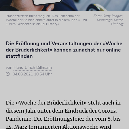
Präsenztreffen nicht möglich. Das Leitthema der
Foto: Getty Images,
Woche der Brüderlichkeit lautet in diesem Jahr: »... zu
Monatage: Marco
Eurem Gedächtnis: Visual History«.
Limberg
Die Eröffnung und Veranstaltungen der »Woche
der Brüderlichkeit« können zunächst nur online
stattfinden
von
Hans-Ulrich Dillmann
04.03.2021 10:54 Uhr
Die »Woche der Brüderlichkeit« steht auch in
diesem Jahr unter dem Eindruck der Corona-
Pandemie. Die Eröffnungsfeier der vom 8. bis
14. März terminierten Aktionswoche wird