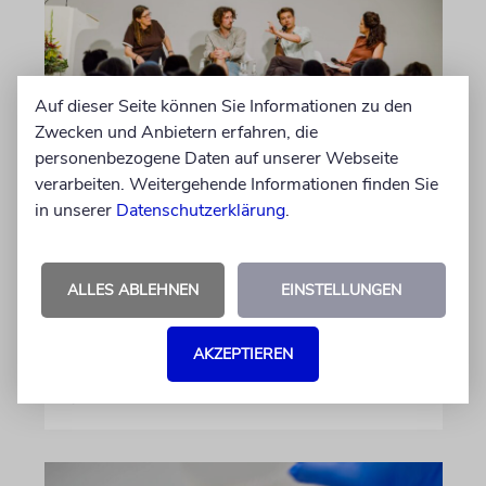
Auf dieser Seite können Sie Informationen zu den
Zwecken und Anbietern erfahren, die
personenbezogene Daten auf unserer Webseite
verarbeiten. Weitergehende Informationen finden Sie
GESCHICHTE
in unserer
Datenschutzerklärung
.
Bedrohlich aktuell
Ein Forschungsprojekt von NS-Dokuzentrum
und Lenbachhaus untersucht, wie völkische
ALLES ABLEHNEN
EINSTELLUNGEN
Gedanken vor dem Ersten Weltkrieg wirkten
AKZEPTIEREN
von Luis Gruhler
05.08.2026