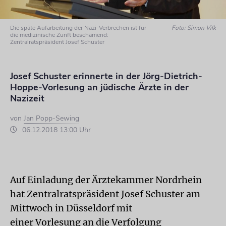
Die späte Aufarbeitung der Nazi-Verbrechen ist für
Foto: Simon Vilk
die medizinische Zunft beschämend:
Zentralratspräsident Josef Schuster
Josef Schuster erinnerte in der Jörg-Dietrich-
Hoppe-Vorlesung an jüdische Ärzte in der
Nazizeit
von
Jan Popp-Sewing
06.12.2018 13:00 Uhr
Auf Einladung der Ärztekammer Nordrhein
hat Zentralratspräsident Josef Schuster am
Mittwoch in Düsseldorf mit
einer Vorlesung an die Verfolgung