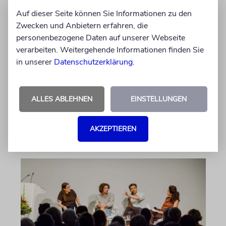
Auf dieser Seite können Sie Informationen zu den
ERFURT
Zwecken und Anbietern erfahren, die
Schicht um Schicht
personenbezogene Daten auf unserer Webseite
verarbeiten. Weitergehende Informationen finden Sie
Dort, wo eben noch Parkplätze waren, wird
in unserer
Datenschutzerklärung
.
seit wenigen Tagen nach einem Stück
jüdischer Geschichte gegraben. Erst mit dem
Bagger, dann von Hand
ALLES ABLEHNEN
EINSTELLUNGEN
von Katrin Richter
05.08.2026
AKZEPTIEREN