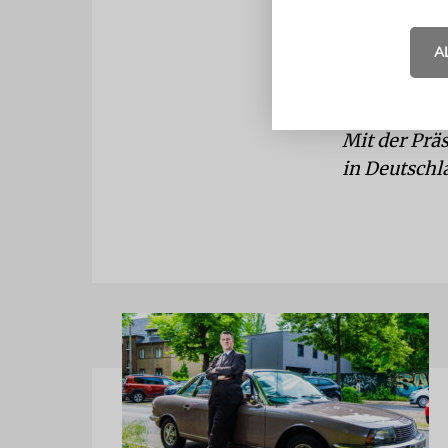
an den früh
hat sich die
A
SPD-Wald, u
ins Boot ho
Mit der Prä
in Deutschl