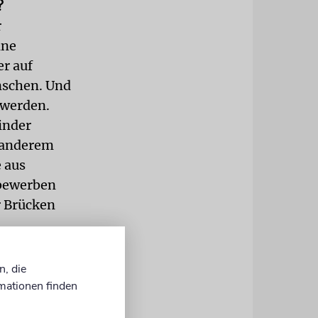
?
r
ine
er auf
nschen. Und
 werden.
inder
d anderem
 aus
tbewerben
r Brücken
ld
n, die
mationen finden
 Erinnerung