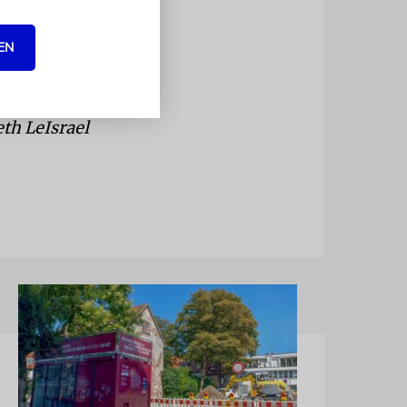
en. Dafür
s auch den
EN
arteien mit
en.
th LeIsrael