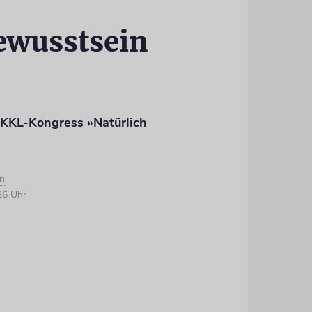
wusstsein
 KKL-Kongress »Natürlich
n
26 Uhr