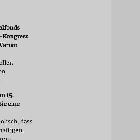
nalfonds
«-Kongress
. Warum
ollen
en
.
m 15.
Sie eine
olisch, dass
häftigen.
erem