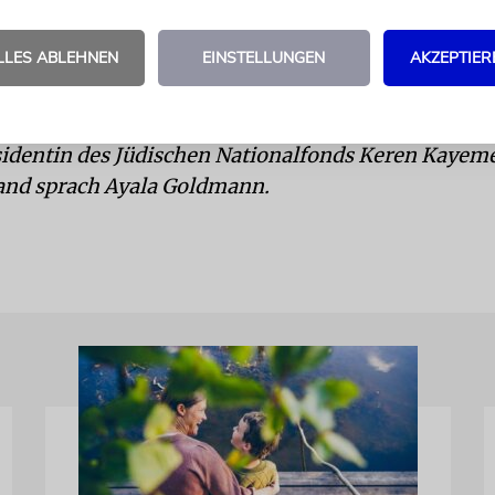
 verstorbenen CDU-Politiker Philipp Mißfelder setz
 Junge Union sehr eingesetzt. Aber natürlich gibt e
LLES ABLEHNEN
EINSTELLUNGEN
AKZEPTIER
nd wir wollen auch die anderen demokratischen P
len. Gemeinsam können wir doch viel mehr erreich
sidentin des Jüdischen Nationalfonds Keren Kayeme
and sprach Ayala Goldmann.