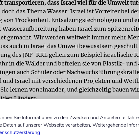
t transportieren, dass Israel viel für die Umwelt tut
doch das Thema Wasser: Israel ist Vorreiter bei de
von Trockenheit. Entsalzungstechnologien und e
ür Wasseraufbereitung haben Israel zum Spitzenreit
iet gemacht. Wir werden weltweit immer mehr Me
uss auch in Israel das Umweltbewusstsein geschult
tung des JNF-KKL gehen zum Beispiel israelische K
ahr in die Wälder und befreien sie von Plastik- un
ringen auch Schüler oder Nachwuchsführungskräfte
 und Israel mit verschiedenen Projekten und Wet
ie lernen voneinander, und gleichzeitig bauen wi
iden Ländern.
d und Länder: Was ist Ihr neuestes Projekt im »Wa
können Sie Informationen zu den Zwecken und Anbietern erfahre
änder« im nördlichen Negev in Israel?
Daten auf unserer Webseite verarbeiten. Weitergehende Infor
enschutzerklärung
.
mber wollen wir den Spatenstich für einen Wald in