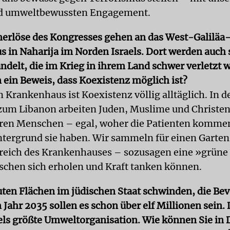
nd umweltbewussten Engagement.
erlöse des Kongresses gehen an das West-Galiläa
 in Naharija im Norden Israels. Dort werden auch 
ndelt, die im Krieg in ihrem Land schwer verletzt 
 ein Beweis, dass Koexistenz möglich ist?
m Krankenhaus ist Koexistenz völlig alltäglich. In d
zum Libanon arbeiten Juden, Muslime und Christen
eren Menschen – egal, woher die Patienten komme
tergrund sie haben. Wir sammeln für einen Garten
eich des Krankenhauses – sozusagen eine »grüne 
schen sich erholen und Kraft tanken können.
ten Flächen im jüdischen Staat schwinden, die Be
Jahr 2035 sollen es schon über elf Millionen sein.
aels größte Umweltorganisation. Wie können Sie in