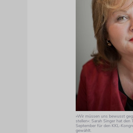
»Wir müssen uns bewusst geg
stellen«: Sarah Singer hat den 
September für den KKL-Kongr
gewählt.