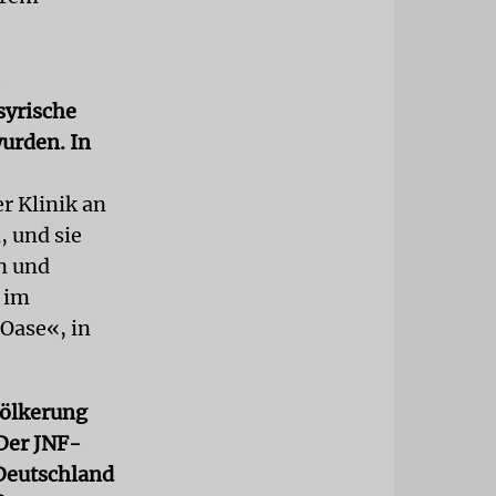
-
syrische
wurden. In
er Klinik an
, und sie
n und
 im
Oase«, in
völkerung
 Der JNF-
 Deutschland