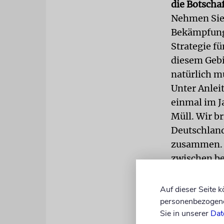
die Botschaf
Nehmen Sie 
Bekämpfung 
Strategie f
diesem Geb
natürlich m
Unter Anlei
einmal im J
Müll. Wir b
Deutschland
zusammen. S
zwischen be
Apropos Wal
Auf dieser Seite 
deutscher L
personenbezogene 
Sie in unserer
Dat
Mitte Septe