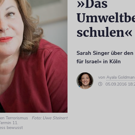
»Das
Umweltbe
schulen«
Sarah Singer über den
für Israel« in Köln
von
Ayala Goldman
05.09.2016 18:
en Terrorismus
Foto: Uwe Steinert
Termin 11.
ess bewusst