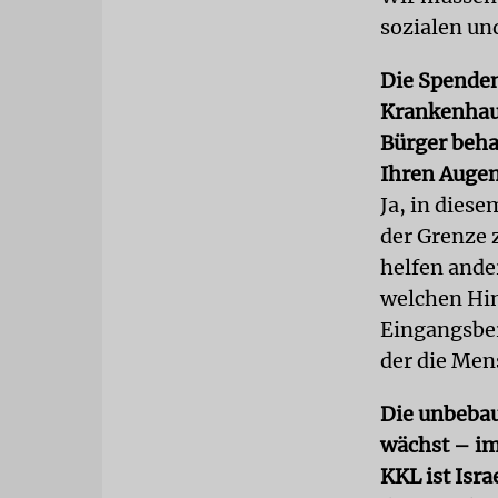
sozialen u
Die Spenden
Krankenhaus
Bürger beha
Ihren Augen
Ja, in diese
der Grenze 
helfen and
welchen Hin
Eingangsber
der die Men
Die unbebau
wächst – im 
KKL ist Isr