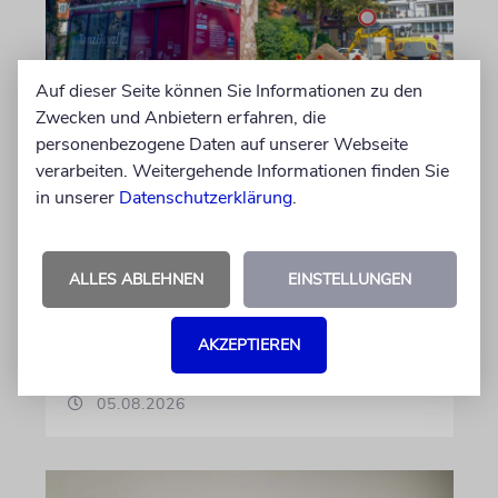
Auf dieser Seite können Sie Informationen zu den
Zwecken und Anbietern erfahren, die
personenbezogene Daten auf unserer Webseite
ERFURT
verarbeiten. Weitergehende Informationen finden Sie
Schicht um Schicht
in unserer
Datenschutzerklärung
.
Dort, wo eben noch Parkplätze waren, wird
seit wenigen Tagen nach einem Stück
ALLES ABLEHNEN
EINSTELLUNGEN
jüdischer Geschichte gegraben. Erst mit dem
Bagger, dann von Hand
AKZEPTIEREN
von Katrin Richter
05.08.2026