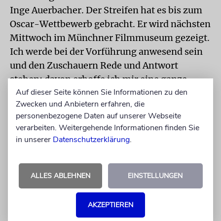
Inge Auerbacher. Der Streifen hat es bis zum
Oscar-Wettbewerb gebracht. Er wird nächsten
Mittwoch im Münchner Filmmuseum gezeigt.
Ich werde bei der Vorführung anwesend sein
und den Zuschauern Rede und Antwort
stehen; davon erhoffe ich mir eine ganze
Auf dieser Seite können Sie Informationen zu den
Menge. Was Geld anbelangt, stehe ich im
Zwecken und Anbietern erfahren, die
Moment nicht sehr gut da. Das deutsche
personenbezogene Daten auf unserer Webseite
Fernsehen schuldet mir noch einiges. Ich
verarbeiten. Weitergehende Informationen finden Sie
habe Geldsorgen. Und dabei lagern bei mir
in unserer
Datenschutzerklärung
.
Schätze. Echte Schätze.
Aufgezeichnet von Katrin Diehl
ALLES ABLEHNEN
EINSTELLUNGEN
AKZEPTIEREN