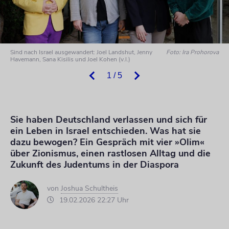
Sind nach Israel ausgewandert: Joel Landshut, Jenny
Foto: Ira Prohorova
Havemann, Sana Kisilis und Joel Kohen (v.l.)
1 / 5
Sie haben Deutschland verlassen und sich für
ein Leben in Israel entschieden. Was hat sie
dazu bewogen? Ein Gespräch mit vier »Olim«
über Zionismus, einen rastlosen Alltag und die
Zukunft des Judentums in der Diaspora
von
Joshua Schultheis
19.02.2026 22:27 Uhr