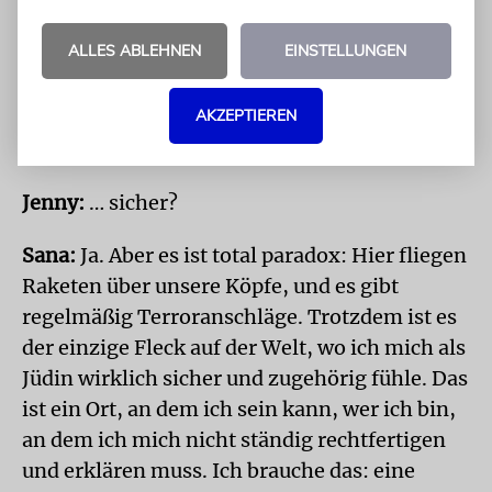
einzige Land, wo ich mir diese Frage nicht
ALLES ABLEHNEN
EINSTELLUNGEN
stellen muss, ist nun einmal Israel. Deshalb
hat mich auch der Krieg nicht davon
AKZEPTIEREN
abgehalten, hierherzuziehen. Nur hier fühle
ich mich wirklich …
Jenny:
… sicher?
Sana:
Ja. Aber es ist total paradox: Hier fliegen
Raketen über unsere Köpfe, und es gibt
regelmäßig Terroranschläge. Trotzdem ist es
der einzige Fleck auf der Welt, wo ich mich als
Jüdin wirklich sicher und zugehörig fühle. Das
ist ein Ort, an dem ich sein kann, wer ich bin,
an dem ich mich nicht ständig rechtfertigen
und erklären muss. Ich brauche das: eine