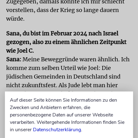
Zugegeben, damals konnte ich mir schlecht
vorstellen, dass der Krieg so lange dauern
würde.
Sana, du bist im Februar 2024 nach Israel
gezogen, also zu einem ähnlichen Zeitpunkt
wie Joel C.
Sana:
Meine Beweggründe waren ähnlich. Ich
komme zum selben Urteil wie Joel: Die
jüdischen Gemeinden in Deutschland sind
nicht zukunftsfest. Als Jude lebt man hier
entweder in einer sehr kleinen Blase oder
Auf dieser Seite können Sie Informationen zu den
assimiliert sich komplett. Man ist immer mit
Zwecken und Anbietern erfahren, die
der Frage konfrontiert, wie viel man von
personenbezogene Daten auf unserer Webseite
seiner jüdischen Identität wirklich leben kann
verarbeiten. Weitergehende Informationen finden Sie
und wie viel man von ihr aufgeben muss. Für
in unserer
Datenschutzerklärung
.
mich kam das langfristig nicht infrage. Das