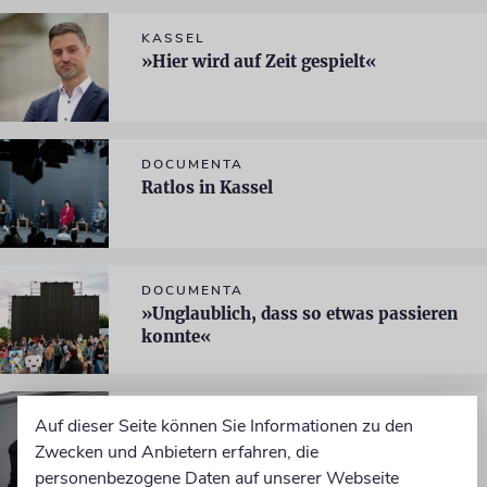
KASSEL
»Hier wird auf Zeit gespielt«
DOCUMENTA
Ratlos in Kassel
DOCUMENTA
»Unglaublich, dass so etwas passieren
konnte«
ANTISEMITISMUS-SKANDAL
Auf dieser Seite können Sie Informationen zu den
Jürgen Hardt: »documenta belastet
Zwecken und Anbietern erfahren, die
Verhältnis zu Israel«
personenbezogene Daten auf unserer Webseite