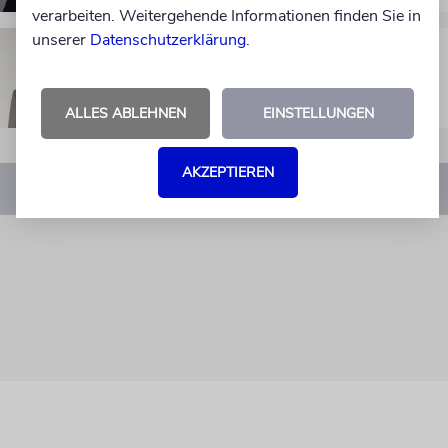
verarbeiten. Weitergehende Informationen finden Sie in
unserer
Datenschutzerklärung
.
MEINUNG
documenta der Schande
ALLES ABLEHNEN
EINSTELLUNGEN
AKZEPTIEREN
1
…
5
6
7
8
9
…
45