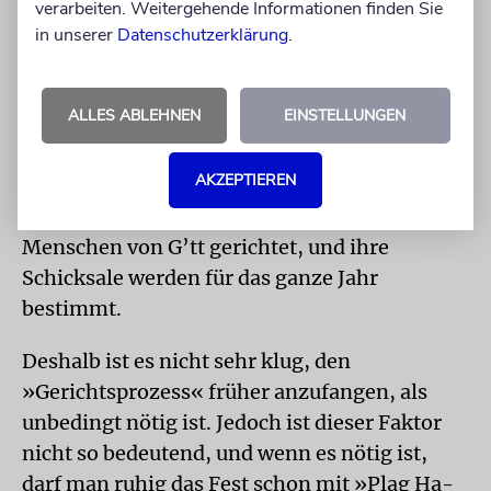
verarbeiten. Weitergehende Informationen finden Sie
ersten Feiertags warten. und das ist auch sehr
in unserer
Datenschutzerklärung
.
spät in der Nacht.
Das Rosch Haschana-Fest hat ebenfalls seine
ALLES ABLEHNEN
EINSTELLUNGEN
Besonderheit. Idealerweise soll das neue Jahr
nicht zu früh angefangen werden. Der Grund
AKZEPTIEREN
dafür ist, dass Rosch Haschana als »Tag des
Gerichts« gilt. An diesem Tag werden alle
Menschen von G’tt gerichtet, und ihre
Schicksale werden für das ganze Jahr
bestimmt.
Deshalb ist es nicht sehr klug, den
»Gerichtsprozess« früher anzufangen, als
unbedingt nötig ist. Jedoch ist dieser Faktor
nicht so bedeutend, und wenn es nötig ist,
darf man ruhig das Fest schon mit »Plag Ha-