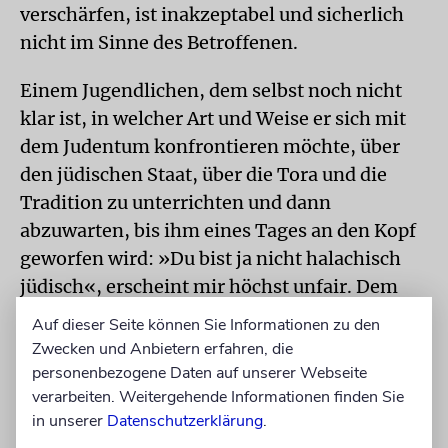
verschärfen, ist inakzeptabel und sicherlich
nicht im Sinne des Betroffenen.
Einem Jugendlichen, dem selbst noch nicht
klar ist, in welcher Art und Weise er sich mit
dem Judentum konfrontieren möchte, über
den jüdischen Staat, über die Tora und die
Tradition zu unterrichten und dann
abzuwarten, bis ihm eines Tages an den Kopf
geworfen wird: »Du bist ja nicht halachisch
jüdisch«, erscheint mir höchst unfair. Dem
Jugendlichen vorzuheucheln, dass er oder sie
Auf dieser Seite können Sie Informationen zu den
angeblich jüdisch ist, ist ebenfalls keine
Zwecken und Anbietern erfahren, die
Option, die ein halbwegs ehrlicher Madrich
personenbezogene Daten auf unserer Webseite
verarbeiten. Weitergehende Informationen finden Sie
wählen würde.
in unserer
Datenschutzerklärung
.
MINJAN
Ich stelle mir vor, als Madrich an