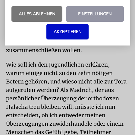
einem sonnigen Morgen während des
ALLES ABLEHNEN
EINSTELLUNGEN
Machanes aufzuwachen und zum
Schacharitgebet zu gehen. Im Gebetsraum
AKZEPTIEREN
treffe ich eine Gruppe von Vaterjuden und
halachischen Juden, die sich zu einem Minjan
zusammenschließen wollen.
Wie soll ich den Jugendlichen erklären,
warum einige nicht zu den zehn nötigen
Betern gehören, und wieso nicht alle zur Tora
aufgerufen werden? Als Madrich, der aus
persönlicher Überzeugung der orthodoxen
Halacha treu bleiben will, müsste ich nun
entscheiden, ob ich entweder meinen
Überzeugungen zuwiderhandele oder einem
Menschen das Gefühl gebe, Teilnehmer