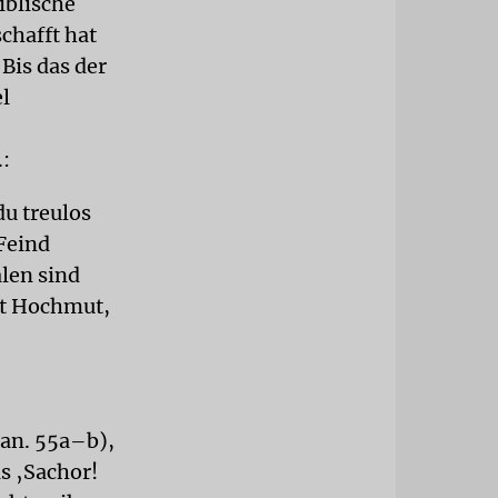
iblische
chafft hat
 Bis das der
l
.:
u treulos
Feind
alen sind
mt Hochmut,
San. 55a–b),
as ‚Sachor!