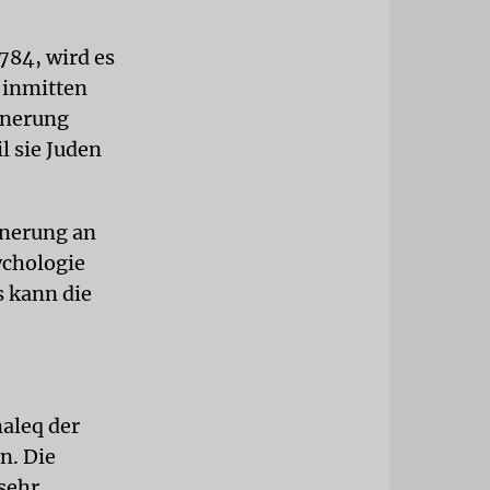
784, wird es
 inmitten
nnerung
l sie Juden
nnerung an
ychologie
s kann die
maleq der
n. Die
sehr