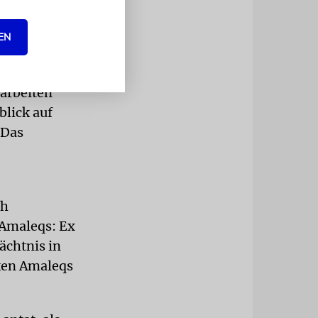
EN
Amaleq ein
rarbeiten
blick auf
 Das
ch
Amaleqs: Ex
ächtnis in
nken Amaleqs