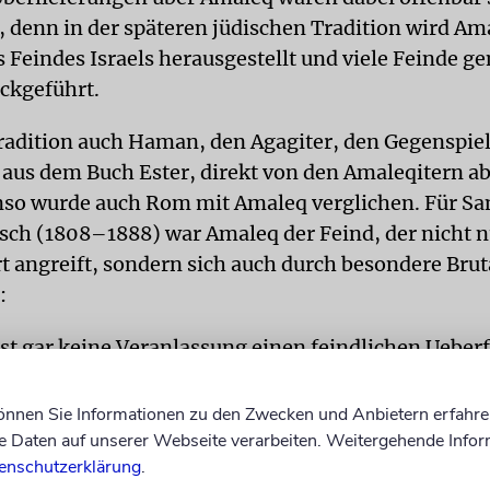
 denn in der späteren jüdischen Tradition wird Ama
s Feindes Israels herausgestellt und viele Feinde g
ückgeführt.
Tradition auch Haman, den Agagiter, den Gegenspie
aus dem Buch Ester, direkt von den Amaleqitern 
nso wurde auch Rom mit Amaleq verglichen. Für S
sch (1808–1888) war Amaleq der Feind, der nicht n
t angreift, sondern sich auch durch besondere Bruta
:
est gar keine Veranlassung einen feindlichen Ueberf
Sein Angriff war völlig unprovocirt, war von purer
ächterei ... getrieben ... Ihn lud somit nicht Sch
können Sie Informationen zu den Zwecken und Anbietern erfahre
d Schonung, sondern zu roher, höhnender Mißhand
Daten auf unserer Webseite verarbeiten. Weitergehende Infor
enschutzerklärung
.
hael Hirsch zu Deut 25:18, in: Der Pentateuch, Fün