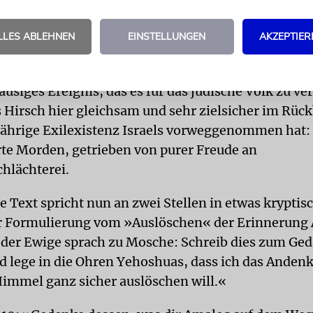
ium, Frankfurt/M. 1878, 448).
LLES ABLEHNEN
EINSTELLUNGEN
AKZEPTIER
 Menschenschlächterei
nach dem 7. Oktober 2023 kennt das Gedenken an 
ausiges Ereignis, das es für das jüdische Volk zu ve
s Hirsch hier gleichsam und sehr zielsicher im Rück
jährige Exilexistenz Israels vorweggenommen
hat:
te Morden, getrieben von purer Freude an
hlächterei.
e Text spricht nun an zwei Stellen in etwas kryptis
 Formulierung vom »Auslöschen« der Erinnerung 
 der Ewige sprach zu Mosche: Schreib dies zum Ged
d lege in die Ohren Yehoshuas, dass ich das Ande
immel ganz sicher auslöschen will.«