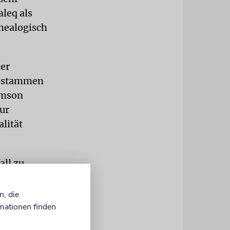
leq als
enealogisch
ler
abstammen
amson
ur
lität
all zu
 Freude an
wäche zu
n, die
lung«
mationen finden
fter Theil: