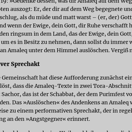
19: »Gedenke dessen, was dir Amaleq auf dem Weg 
pten auszogt: Er, der dir auf dem Weg begegnete und
schlug, als du müde und matt warst – (er, der) Gott
nd wenn der Ewige, dein Gott, dir Ruhe verschafft h
den ringsum in dem Land, das der Ewige, dein Gott, 
, um es in Besitz zu nehmen, dann sollst du immer 
an Amaleq unter dem Himmel auslöschen. Vergiß n
ver Sprechakt
e Gemeinschaft hat diese Aufforderung zunächst ei
löst, dass die Amaleq-Texte in zwei Tora-Abschnit
 Sachor, das ist der Schabbat, der dem Purimfest v
den. Das »Auslöschen« des Andenkens an Amaleq w
ise zu einem performativen Sprechakt, der in reg
g an den »Angstgegner« erinnert.