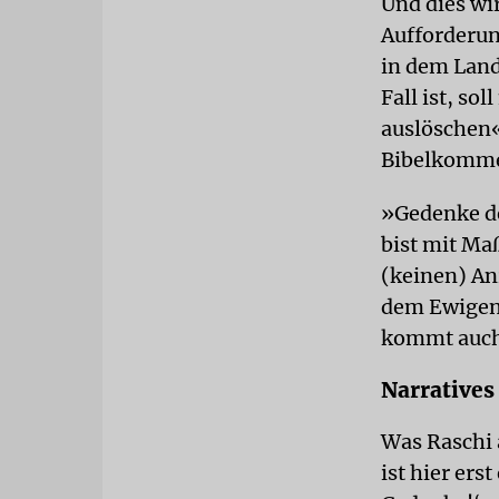
Und dies wi
Aufforderun
in dem Land,
Fall ist, s
auslöschen«
Bibelkommen
»Gedenke de
bist mit Ma
(keinen) An
dem Ewigen 
kommt auch 
Narratives
Was Raschi a
ist hier ers