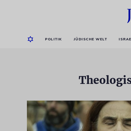
POLITIK
JÜDISCHE WELT
ISRA
Theologis