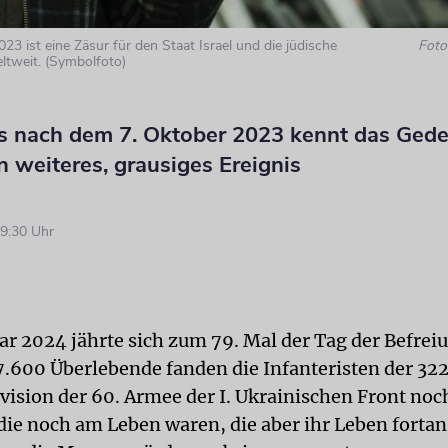
23 ist eine Zäsur für den Staat Israel und die jüdische
Foto:
ltweit. (Symbolfoto)
s nach dem 7. Oktober 2023 kennt das Ged
 weiteres, grausiges Ereignis
9:30 Uhr
ar 2024 jährte sich zum 79. Mal der Tag der Befrei
7.600 Überlebende fanden die Infanteristen der 322
ivision der 60. Armee der I. Ukrainischen Front noc
ie noch am Leben waren, die aber ihr Leben fortan