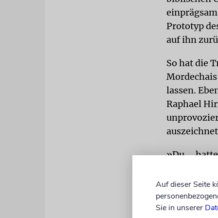
einprägsam,
Prototyp de
auf ihn zur
So hat die 
Mordechais 
lassen. Ebe
Raphael Hir
unprovozier
auszeichnet
»Du ... hatt
vermuthen. 
Menschenschl
Auf dieser Seite 
Mitleid un
personenbezogene 
Sie in unserer
Dat
(Samson Rap