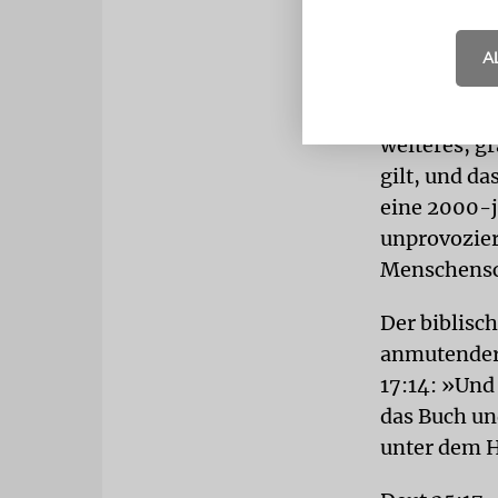
Deuteronom
A
Freude an
Spätestens 
weiteres, gr
gilt, und da
eine 2000-
unprovozier
Menschensc
Der biblisch
anmutender
17:14: »Und
das Buch un
unter dem H