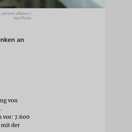
 picture alliance /
NurPhoto
enken an
ung von
.
h vor: 7.600
 mit der