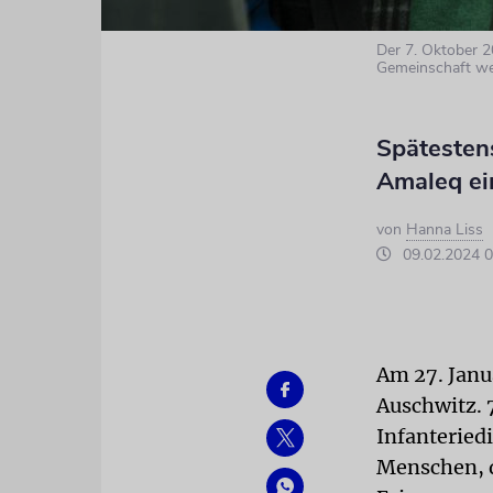
Der 7. Oktober 20
Gemeinschaft we
Spätesten
Amaleq ein
von
Hanna Liss
09.02.2024 0
Am 27. Janu
Auschwitz. 
Infanteried
Menschen, d