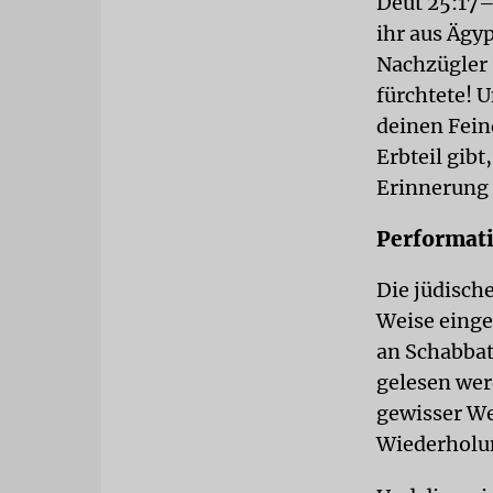
Deut 25:17–
ihr aus Ägy
Nachzügler 
fürchtete! U
deinen Fein
Erbteil gibt
Erinnerung 
Performati
Die jüdisch
Weise einge
an Schabbat
gelesen wer
gewisser We
Wiederholun