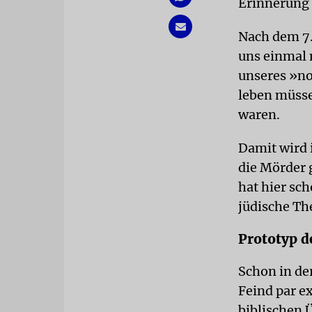
Erinnerung
Nach dem 7.
uns einmal 
unseres »no
leben müsse
waren.
Damit wird 
die Mörder 
hat hier sc
jüdische Th
Prototyp d
Schon in der
Feind par ex
biblischen 