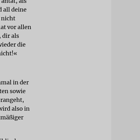
antat, als
 all deine
 nicht
at vor allen
dir als
wieder die
icht!«
nmal in der
ten sowie
orangeht,
ird also in
elmäßiger