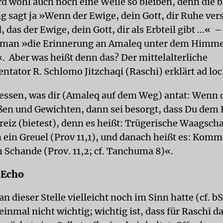
rd wohl auch noch eine Weile so bleiben, denn die b
g sagt ja »Wenn der Ewige, dein Gott, dir Ruhe vers
 das der Ewige, dein Gott, dir als Erbteil gibt ...« –
oll man »die Erinnerung an Amaleq unter dem Himme
. Aber was heißt denn das? Der mittelalterliche
tator R. Schlomo Jitzchaqi (Raschi) erklärt ad loc
ssen, was dir (Amaleq auf dem Weg) antat: Wenn d
ßen und Gewichten, dann sei besorgt, dass Du dem 
reiz (bietest), denn es heißt: Trügerische Waagsch
ein Greuel (Prov 11,1), und danach heißt es: Kom
Schande (Prov. 11,2; cf. Tanchuma 8)«.
 Echo
n dieser Stelle vielleicht noch im Sinn hatte (cf. b
t einmal nicht wichtig; wichtig ist, dass für Raschi d