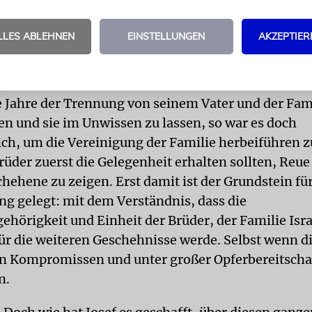
 vor Scham nicht mehr ins Gesicht blicken. Die zur
g bestimmte Familie Jisrael würde noch vor ihrer
LLES ABLEHNEN
EINSTELLUNGEN
AKZEPTIER
 Josef nicht zulassen. So schmerzlich die Entschei
e Jahre der Trennung von seinem Vater und der Fam
 und sie im Unwissen zu lassen, so war es doch
h, um die Vereinigung der Familie herbeiführen 
üder zuerst die Gelegenheit erhalten sollten, Reue 
hehene zu zeigen. Erst damit ist der Grundstein für
g gelegt: mit dem Verständnis, dass die
örigkeit und Einheit der Brüder, der Familie Isra
ür die weiteren Geschehnisse werde. Selbst wenn d
n Kompromissen und unter großer Opferbereitschaf
n.