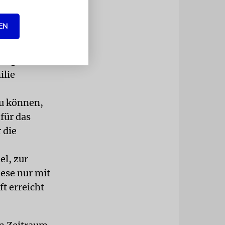
 Entstehung
EN
dung auch
ilie
zu können,
für das
 die
el, zur
iese nur mit
t erreicht