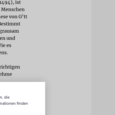
494), ist
es Menschen
ese von G’tt
 Bestimmt
e grausam
sen und
Wie es
ens.
richtigen
nehme
tten. Wenn
em Vater
n, die
äre, ihnen
mationen finden
ennoch