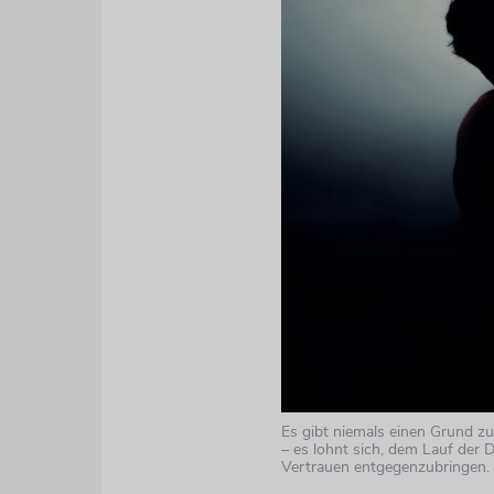
Es gibt niemals einen Grund z
– es lohnt sich, dem Lauf der 
Vertrauen entgegenzubringen.