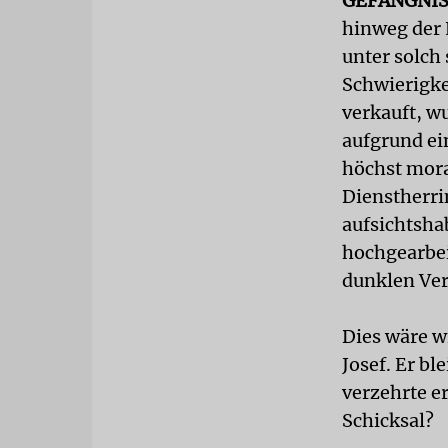
GEFÄNGNI
hinweg der 
unter solch
Schwierigke
verkauft, w
aufgrund ei
höchst mora
Dienstherri
aufsichtsha
hochgearbei
dunklen Verl
Dies wäre w
Josef. Er bl
verzehrte er
Schicksal?