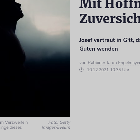
Mit Hoff
Zuversich
Josef vertraut in G’tt,
Guten wenden
von
Rabbiner Jaron Engelmaye
10.12.2021 10:35 Uhr
um Verzweifeln
Foto: Getty
Dinge dieses
Images/EyeEm