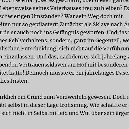
S
Doch wie hat Josef es geschafft, über diesen ganz
Lebensweise seines Vaterhauses treu zu bleiben? 
 schwierigen Umständen? War sein Weg doch mit
iten nur so gepflastert: Zunächst als Sklave nach 
urde er auch noch ins Gefängnis geworfen. Und das 
nes Fehlverhaltens, sondern, ganz im Gegenteil, w
lischen Entscheidung, sich nicht auf die Verführu
n einzulassen. Und das, nachdem er sich jahrelang
benden Vertrauenssklaven am Hof mit besonderen 
tet hatte! Dennoch musste er ein jahrelanges Dase
ies fristen.
irklich ein Grund zum Verzweifeln gewesen. Doch n
eibt selbst in dieser Lage frohsinnig. Wie schaffte e
 sich nicht in Selbstmitleid und Wut über sein ärge