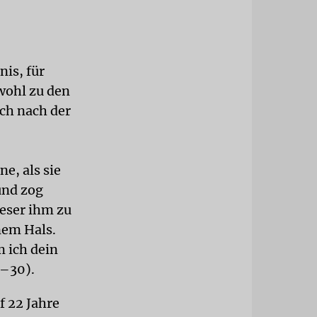
nis, für
 wohl zu den
ich nach der
e, als sie
und zog
ieser ihm zu
nem Hals.
m ich dein
9–30).
f 22 Jahre