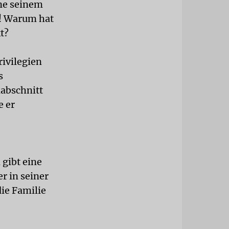
hne seinem
t! Warum hat
t?
rivilegien
s
abschnitt
e er
gibt eine
er in seiner
ie Familie