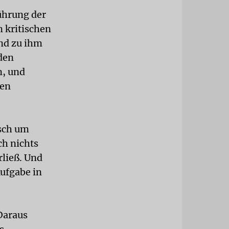
führung der
m kritischen
nd zu ihm
den
n, und
sen
isch um
ch nichts
rließ. Und
ufgabe in
 Daraus