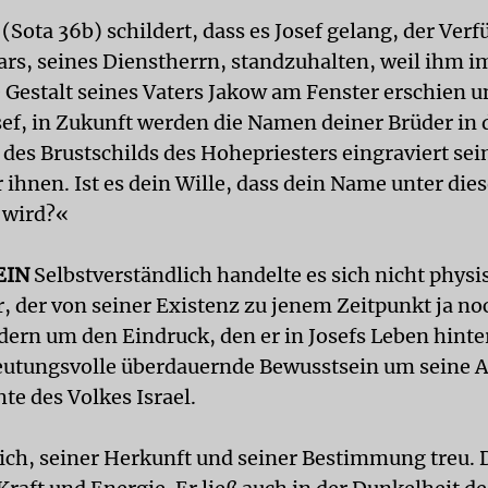
Sota 36b) schildert, dass es Josef gelang, der Ver
ars, seines Dienstherrn, standzuhal­ten, weil ihm i
Gestalt seines Vaters Jakow am Fenster erschien u
sef, in Zukunft werden die Namen deiner Brüder in 
 des Brustschilds des Hohepriesters eingraviert sei
 ihnen. Ist es dein Wille, dass dein Name unter die
 wird?«
EIN
Selbstverständlich handelte es sich nicht phys
r, der von seiner Existenz zu jenem Zeitpunkt ja no
dern um den Eindruck, den er in Josefs Leben hinte
utungsvolle überdauernde Bewusstsein um seine A
te des Volkes Israel.
 sich, seiner Herkunft und seiner Bestimmung treu.