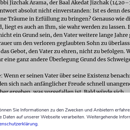
bbi Jizchak Arama, der Baal Akedat Jizchak (1420–1
Antwort absolut nicht einverstanden: Ist es denn d
ine Träume in Erfüllung zu bringen? Genauso wie di
d, liegt es auch an Ihm, sie wahr werden zu lassen.
nicht ein Grund sein, den Vater weitere lange Jahr
Trauer um den verloren geglaubten Sohn zu überlas
 das Gebot, den Vater zu ehren, nicht zu befolgen. 
ar eine ganz andere Überlegung Grund des Schweig
e: Wenn er seinen Vater über seine Existenz benach
en sich nach anfänglicher Freude schnell unange
ber ergeben, was vorgefallen ist. Bald würde sich
n, dass die Brüder ihn in die Sklaverei verkauft ha
eit ans Licht käme, würden sie nicht mehr mit ihr
können Sie Informationen zu den Zwecken und Anbietern erfahre
 Dach leben können! Auch wenn Jakow imstande w
Daten auf unserer Webseite verarbeiten. Weitergehende Infor
enschutzerklärung
.
n, und sie nicht im Zorn davonjagte, könnten sie d