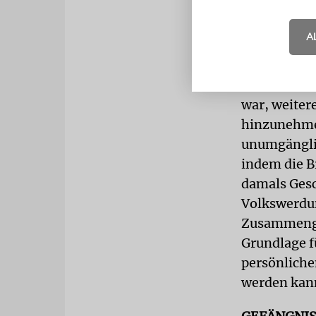
ihrem Vater
Volkswerdun
A
zerbrechen.
Dies konnte
war, weiter
hinzunehmen
unumgänglic
indem die Br
damals Gesc
Volkswerdun
Zusammengeh
Grundlage f
persönliche
werden kan