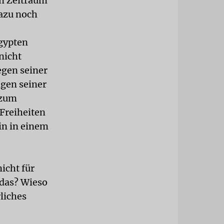
en Zeitraum
Dazu noch
Ägypten
nicht
egen seiner
ngen seiner
 zum
Freiheiten
in in einem
icht für
r das? Wieso
rliches