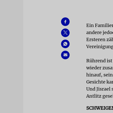
Ein Familien
andere jedoc
Ersteren zä
Vereinigung
Rührend ist
wieder zusa
hinauf, sei
Gesichte ka
Und Jisrael
Antlitz ges
SCHWEIGE