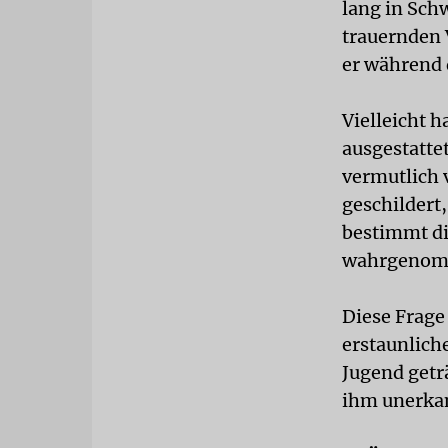
lang in Sch
trauernden 
er während 
Vielleicht h
ausgestatte
vermutlich 
geschildert,
bestimmt di
wahrgenom
Diese Frage
erstaunliche
Jugend getr
ihm unerka