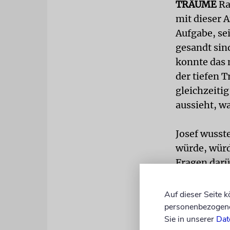
TRÄUME
Ra
mit dieser 
Aufgabe, se
gesandt sin
konnte das 
der tiefen 
gleichzeitig
aussieht, w
Josef wusst
würde, würd
Fragen darü
herausstelle
diese Wahrh
Auf dieser Seite 
unter einem
personenbezogene 
Sie in unserer
Dat
zu verzeihe