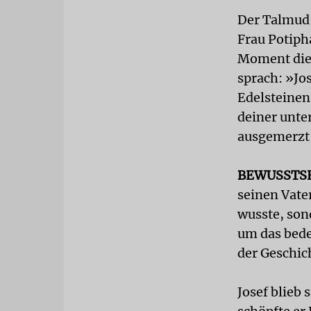
Der Talmud (
Frau Potiph
Moment die 
sprach: »Jo
Edelsteinen
deiner unter
ausgemerzt
BEWUSSTS
seinen Vate
wusste, son
um das bede
der Geschich
Josef blieb