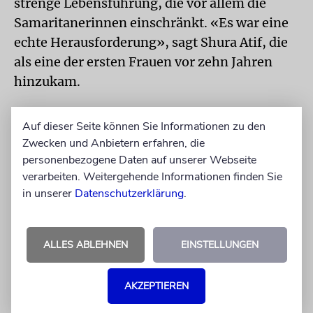
strenge Lebensführung, die vor allem die
Samaritanerinnen einschränkt. «Es war eine
echte Herausforderung», sagt Shura Atif, die
als eine der ersten Frauen vor zehn Jahren
hinzukam.
Die Samaritaner feiern ihre Feste übrigens
Auf dieser Seite können Sie Informationen zu den
nach einem eigenen Kalender: In diesem Jahr
Zwecken und Anbietern erfahren, die
fällt das Lammopfer des 14. Nissan auf den 13.
personenbezogene Daten auf unserer Webseite
April – einen Tag vor dem jüdischen
verarbeiten. Weitergehende Informationen finden Sie
Sederabend. Bei der Kultfeier werden Texte
in unserer
Datenschutzerklärung
.
aus der Tora rezitiert. Die Schlachtung der
Lämmer auf dem Berg Garizim findet zu den
ALLES ABLEHNEN
EINSTELLUNGEN
Worten aus dem 2. Buch Mose 21,6 statt: «Ihr
sollt es (das einjährige, fehlerlose Lamm) in
AKZEPTIEREN
Verwahrung halten bis zum 14. Tag dieses
Monats. Alsdann soll die ganze Gemeinde