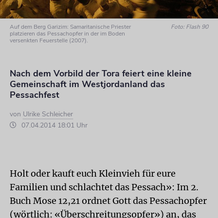
Auf dem Berg Garizim: Samaritanische Priester
Foto: Flash 90
platzieren das Pessachopfer in der im Boden
versenkten Feuerstelle (2007).
Nach dem Vorbild der Tora feiert eine kleine
Gemeinschaft im Westjordanland das
Pessachfest
von
Ulrike Schleicher
07.04.2014 18:01 Uhr
Holt oder kauft euch Kleinvieh für eure
Familien und schlachtet das Pessach»: Im 2.
Buch Mose 12,21 ordnet Gott das Pessachopfer
(wörtlich: «Überschreitungsopfer») an, das