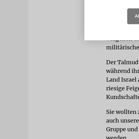
nächsten 40
jemals das L
A
VERGEHE
Vergehen de
militärisch
Der Talmud 
während ih
Land Israel 
riesige Fei
Kundschafte
Sie wollten 
auch unsere
Gruppe und 
werden.