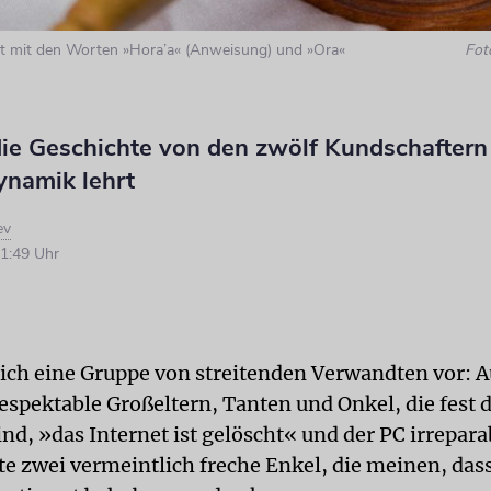
st mit den Worten »Hora’a« (Anweisung) und »Ora«
Fot
ie Geschichte von den zwölf Kundschaftern
namik lehrt
ev
1:49 Uhr
 sich eine Gruppe von streitenden Verwandten vor: A
respektable Großeltern, Tanten und Onkel, die fest 
nd, »das Internet ist gelöscht« und der PC irrepara
te zwei vermeintlich freche Enkel, die meinen, das