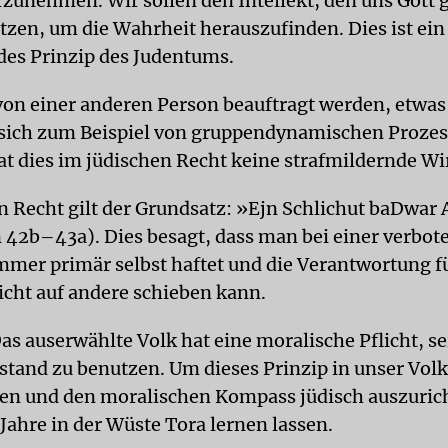
zunehmen. Wir sollen den Intellekt, den uns Gott 
zen, um die Wahrheit herauszufinden. Dies ist ein
es Prinzip des Judentums.
von einer anderen Person beauftragt werden, etwa
 sich zum Beispiel von gruppendynamischen Prozes
hat dies im jüdischen Recht keine strafmildernde W
n Recht gilt der Grundsatz: »Ejn Schlichut baDwar
 42b–43a). Dies besagt, dass man bei einer verbot
mer primär selbst haftet und die Verantwortung fü
cht auf andere schieben kann.
as auserwählte Volk hat eine moralische Pflicht, s
stand zu benutzen. Um dieses Prinzip in unser Volk
en und den moralischen Kompass jüdisch auszurich
Jahre in der Wüste Tora lernen lassen.