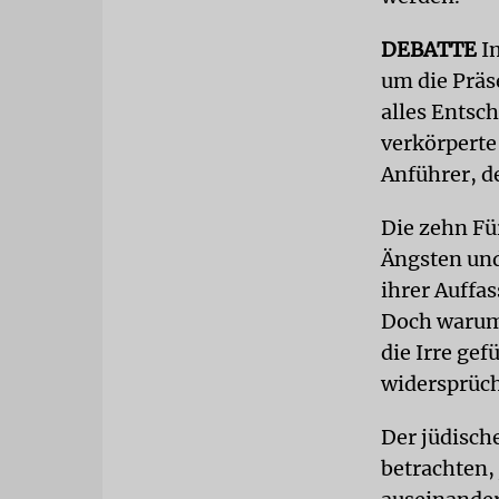
DEBATTE
Im
um die Präs
alles Entsch
verkörperte 
Anführer, d
Die zehn Fü
Ängsten und
ihrer Auffa
Doch warum 
die Irre ge
widersprüc
Der jüdisch
betrachten,