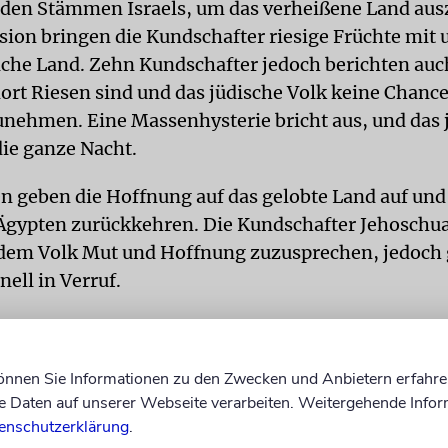
 den Stämmen Israels, um das verheißene Land au
sion bringen die Kundschafter riesige Früchte mit 
iche Land. Zehn Kundschafter jedoch berichten auch
rt Riesen sind und das jüdische Volk keine Chance
unehmen. Eine Massenhysterie bricht aus, und das 
die ganze Nacht.
ten geben die Hoffnung auf das gelobte Land auf und
Ägypten zurückkehren. Die Kundschafter Jehoschu
dem Volk Mut und Hoffnung zuzusprechen, jedoch 
ell in Verruf.
ind verheerend: Gott beschließt, dass es an diesem 
dischen Geschichte noch genügend Gründe geben w
können Sie Informationen zu den Zwecken und Anbietern erfahre
 indem Mosche Gott bittet und Argumente vorbring
Daten auf unserer Webseite verarbeiten. Weitergehende Infor
verhindert werden, und das Urteil wird »abgemilde
enschutzerklärung
.
, die älter als 20 sind, werden dazu verdammt, in