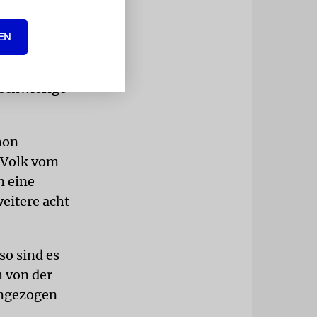
ihnen
EN
große
 schwierige
hon
 Volk vom
n eine
eitere acht
so sind es
h von der
ingezogen