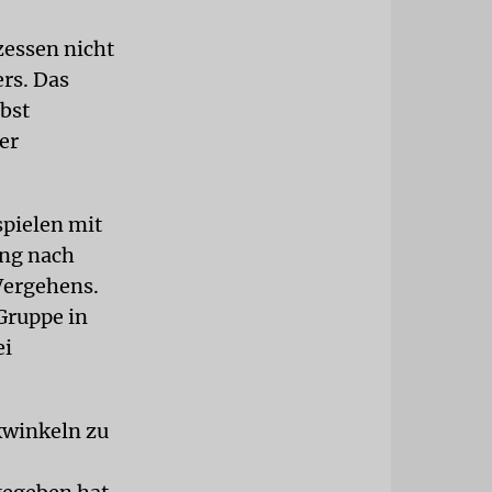
essen nicht
rs. Das
lbst
er
spielen mit
ung nach
 Vergehens.
Gruppe in
ei
kwinkeln zu