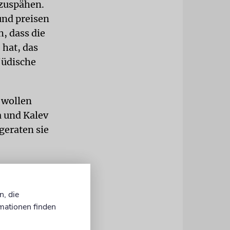
szuspähen.
und preisen
, dass die
 hat, das
jüdische
 wollen
a und Kalev
geraten sie
9. Aw in der
ird zu
n, die
t, kann das
mationen finden
rt«: Alle
 den