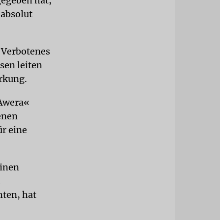
gegeben hat,
 absolut
s Verbotenes
sen leiten
irkung.
 Awera«
enen
r eine
einen
ten, hat