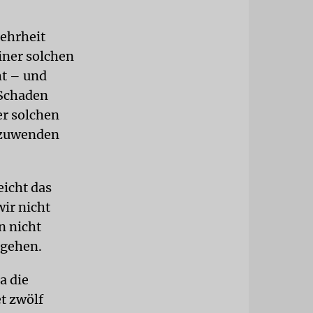
Mehrheit
iner solchen
ht – und
 Schaden
er solchen
anzuwenden
eicht das
ir nicht
n nicht
mgehen.
a die
t zwölf