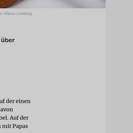
o: Marco Limberg
 über
uf der einen
davon
bel. Auf der
s mit Papas