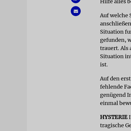
Hilfe alles
Auf welche S
anschließen
Situation f
gefunden, w
trauert. Als
Situation i
ist.
Auf den ers
fehlende Fa
genügend In
einmal bewu
HYSTERIE
I
tragische G