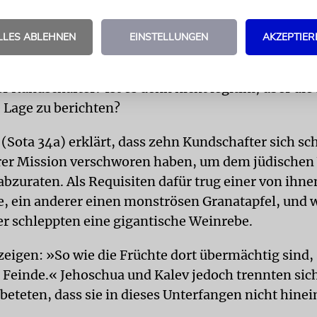
 Jahren in der Wüste zu sterben, damit keiner von 
and Israel betritt, außer Jehoschua und Kalev.
LLES ABLEHNEN
EINSTELLUNGEN
AKZEPTIER
N
Man könnte sich fragen: Was war denn genau das 
r Kundschafter? Ist es denn nicht legitim, über die
e Lage zu berichten?
(Sota 34a) erklärt, dass zehn Kundschafter sich sc
rer Mission verschworen haben, um dem jüdischen
abzuraten. Als Requisiten dafür trug einer von ihne
ge, ein anderer einen monströsen Granatapfel, und w
r schleppten eine gigantische Weinrebe.
zeigen: »So wie die Früchte dort übermächtig sind, 
 Feinde.« Jehoschua und Kalev jedoch trennten sic
beteten, dass sie in dieses Unterfangen nicht hine