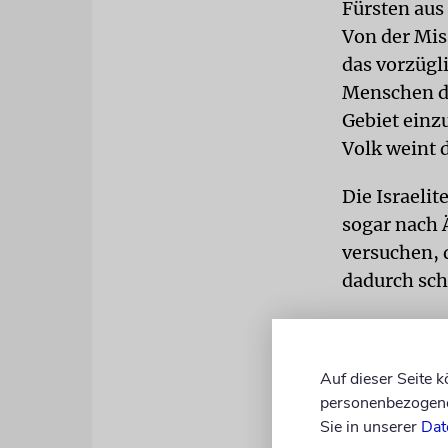
Fürsten aus
Von der Mis
das vorzügl
Menschen do
Gebiet einz
Volk weint 
Die Israeli
sogar nach 
versuchen, 
dadurch schn
Die Folgen s
späteren jü
Auf dieser Seite 
weinen. Nur
personenbezogene 
Schlimmste 
Sie in unserer
Dat
Erwachsenen