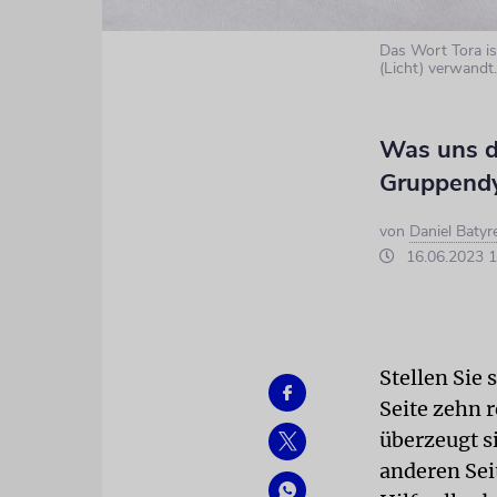
Das Wort Tora i
(Licht) verwandt.
Was uns d
Gruppendy
von
Daniel Batyr
16.06.2023 1
Stellen Sie
Seite zehn 
überzeugt si
anderen Sei