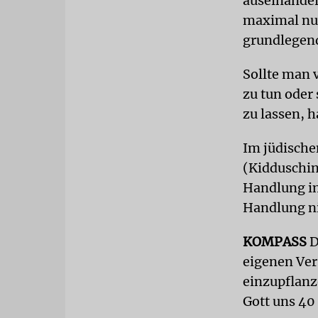
auseinander
maximal nut
grundlegend
Sollte man 
zu tun oder
zu lassen, 
Im jüdische
(Kidduschin
Handlung im
Handlung ni
KOMPASS
D
eigenen Ver
einzupflanz
Gott uns 40 