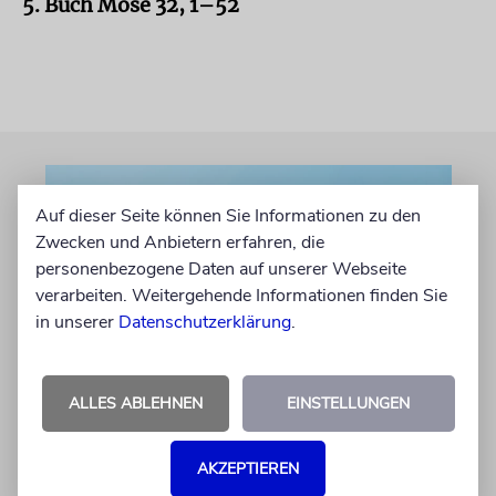
5. Buch Mose 32, 1–52
Auf dieser Seite können Sie Informationen zu den
Zwecken und Anbietern erfahren, die
personenbezogene Daten auf unserer Webseite
verarbeiten. Weitergehende Informationen finden Sie
in unserer
Datenschutzerklärung
.
»DINA DE MALCHUTA DINA«
ALLES ABLEHNEN
EINSTELLUNGEN
Gottes Gebot oder Staates
Gesetz?
AKZEPTIEREN