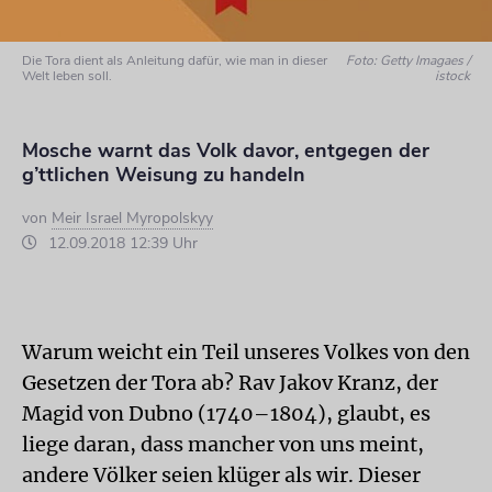
Die Tora dient als Anleitung dafür, wie man in dieser
Foto: Getty Imagaes /
Welt leben soll.
istock
Mosche warnt das Volk davor, entgegen der
g’ttlichen Weisung zu handeln
von
Meir Israel Myropolskyy
12.09.2018 12:39 Uhr
Warum weicht ein Teil unseres Volkes von den
Ge­setzen der Tora ab? Rav Jakov Kranz, der
Magid von Dubno (1740–1804), glaubt, es
liege daran, dass mancher von uns meint,
andere Völker seien klüger als wir. Dieser