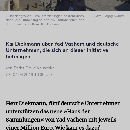
»Eine der großen Herausforderungen besteht doch
Foto: Sergej Glanze
darin, die Erinnerung an den Zivilisationsbruch der
Schoa wachzuhalten«: Kai Diekmann
Kai Diekmann über Yad Vashem und deutsche
Unternehmen, die sich an dieser Initiative
beteiligen
von
Detlef David Kauschke
04.04.2019 10:00 Uhr
Herr Diekmann, fünf deutsche Unternehmen
unterstützen das neue »Haus der
Sammlungen« von Yad Vashem mit jeweils
einer Million Euro. Wie kam es dazu?