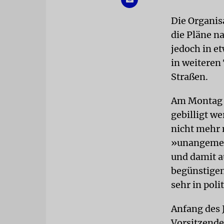
Die Organis
die Pläne n
jedoch in e
in weiteren
Straßen.
Am Montag s
gebilligt w
nicht mehr 
»unangemess
und damit a
begünstigen
sehr in pol
Anfang des 
Vorsitzende