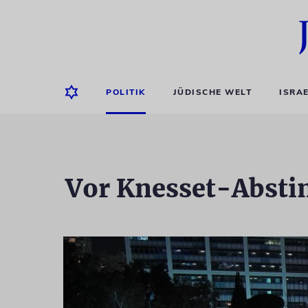
POLITIK
JÜDISCHE WELT
ISRA
Vor Knesset-Abstim