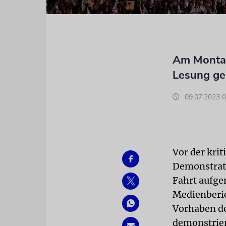
Am Montag 
Lesung ge
09.07.2023 0
Vor der kri
Demonstrati
Fahrt aufge
Medienberic
Vorhaben de
demonstrie