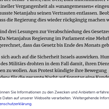
ineller Vergangenheit als »unangemessen« eingest
usste Netanjahu seinen Vertrauten entlassen. Beo
ass die Regierung dies wieder rückgängig machen wi
ind drei Lesungen zur Verabschiedung des Gesetze
Da Netanjahus Regierung im Parlament eine Mehrh
gerechnet, dass das Gesetz bis Ende des Monats gebi
 sich auch auf die Sicherheit Israels auswirken. Hu
des Militärs drohten in dem Fall damit, ihren Diens
en zu wollen. Aus Protest kündigte ihre Bewegung
er« für die gesamte Nacht auf Sonntag eine Kund
n Verteidigungsminister Joav Galant an. Auch am 
t Massendemonstrationen geplant.
dpa
können Sie Informationen zu den Zwecken und Anbietern erfahre
Daten auf unserer Webseite verarbeiten. Weitergehende Infor
enschutzerklärung
.