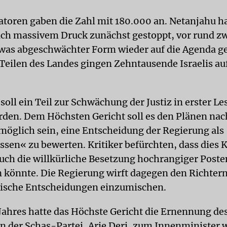
atoren gaben die Zahl mit 180.000 an. Netanjahu h
ach massivem Druck zunächst gestoppt, vor rund 
twas abgeschwächter Form wieder auf die Agenda ge
 Teilen des Landes gingen Zehntausende Israelis auf
oll ein Teil zur Schwächung der Justiz in erster L
erden. Dem Höchsten Gericht soll es den Plänen nac
möglich sein, eine Entscheidung der Regierung als
en« zu bewerten. Kritiker befürchten, dass dies 
uch die willkürliche Besetzung hochrangiger Poste
 könnte. Die Regierung wirft dagegen den Richtern 
itische Entscheidungen einzumischen.
Jahres hatte das Höchste Gericht die Ernennung de
n der Schas-Partei, Arie Deri, zum Innenminister