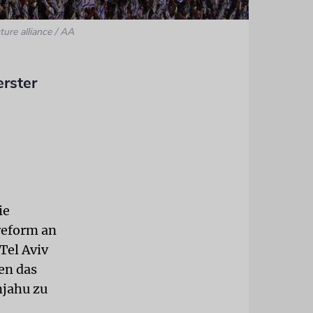
ture alliance / AA
erster
ie
reform an
Tel Aviv
en das
njahu zu