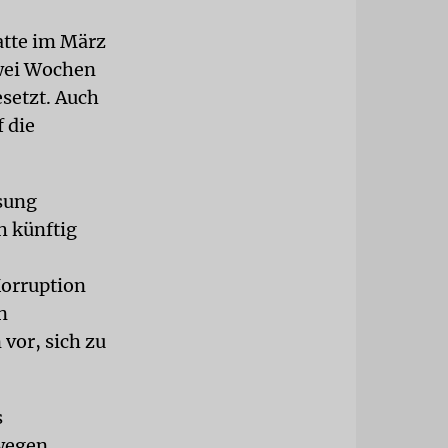
atte im März
zwei Wochen
setzt. Auch
 die
esung
h künftig
Korruption
n
vor, sich zu
s
 wegen