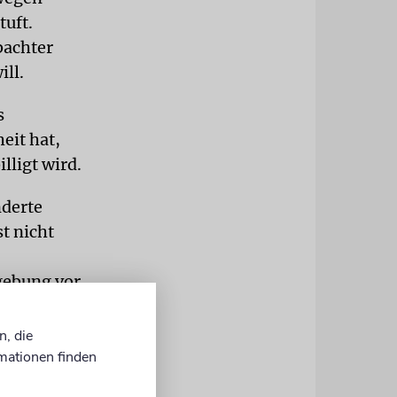
uft.
bachter
ll.
s
eit hat,
lligt wird.
nderte
t nicht
gebung vor
Dienstag
n, die
mationen finden