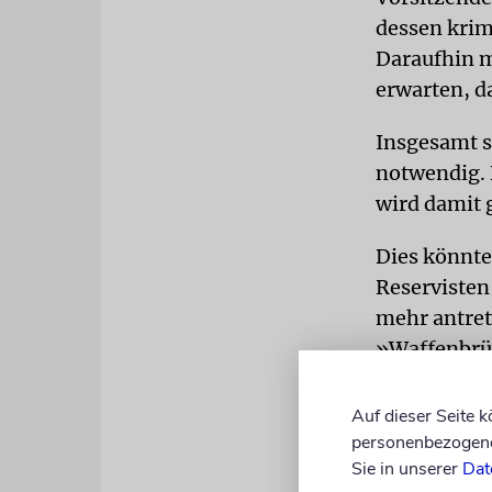
dessen krim
Daraufhin m
erwarten, d
Insgesamt s
notwendig. 
wird damit 
Dies könnte
Reservisten 
mehr antret
»Waffenbrüd
dem Haus vo
sind erneu
Auf dieser Seite 
personenbezogene 
Sie in unserer
Dat