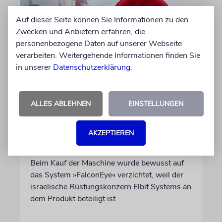
Auf dieser Seite können Sie Informationen zu den
Zwecken und Anbietern erfahren, die
personenbezogene Daten auf unserer Webseite
verarbeiten. Weitergehende Informationen finden Sie
in unserer
Datenschutzerklärung
.
DUBLIN
Wegen Israel-Boykott:
ALLES ABLEHNEN
EINSTELLUNGEN
Irisches Regierungsflugzeug
kann nicht mehr im Nebel
AKZEPTIEREN
landen
Beim Kauf der Maschine wurde bewusst auf
das System »FalconEye« verzichtet, weil der
israelische Rüstungskonzern Elbit Systems an
dem Produkt beteiligt ist