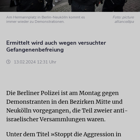
Am Hermannplatz in Berlin-Neukölln kommt es
Foto: picture
immer wieder zu Demonstrationen.
alliance/dpa
Ermittelt wird auch wegen versuchter
Gefangenenbefreiung
13.02.2024 12:31 Uhr
Die Berliner Polizei ist am Montag gegen
Demonstranten in den Bezirken Mitte und
Neukölln vorgegangen, die Teil zweier anti-
israelischer Versammlungen waren.
Unter dem Titel »Stoppt die Aggression in