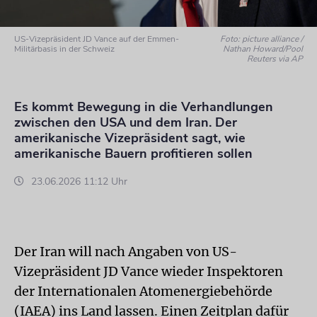
US-Vizepräsident JD Vance auf der Emmen-
Foto: picture alliance /
Militärbasis in der Schweiz
Nathan Howard/Pool
Reuters via AP
Es kommt Bewegung in die Verhandlungen
zwischen den USA und dem Iran. Der
amerikanische Vizepräsident sagt, wie
amerikanische Bauern profitieren sollen
23.06.2026 11:12 Uhr
Der Iran will nach Angaben von US-
Vizepräsident JD Vance wieder Inspektoren
der Internationalen Atomenergiebehörde
(IAEA) ins Land lassen. Einen Zeitplan dafür