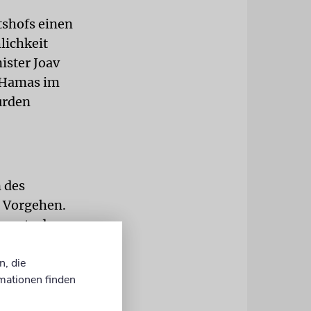
tshofs einen
lichkeit
ister Joav
n Hamas im
urden
 des
 Vorgehen.
 sagte der
s.
n, die
Netanjahu
mationen finden
 in Gaza.