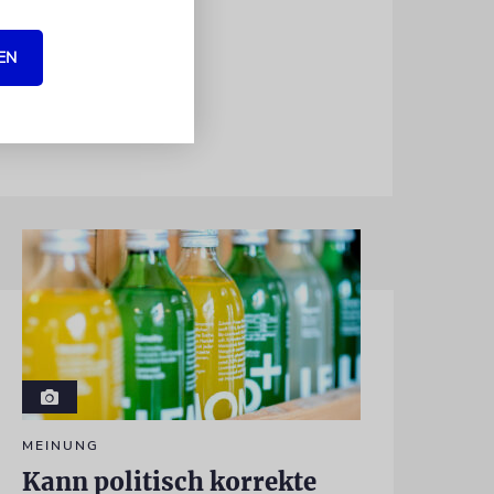
chen in dem
um die
EN
MEINUNG
Kann politisch korrekte