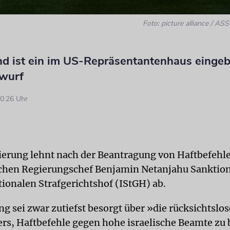
Foto: picture alliance / 
nd ist ein im US-Repräsentantenhaus eingeb
wurf
0:26 Uhr
erung lehnt nach der Beantragung von Haftbefehl
schen Regierungschef Benjamin Netanjahu Sanktio
tionalen Strafgerichtshof (IStGH) ab.
g sei zwar zutiefst besorgt über »die rücksichtslos
rs, Haftbefehle gegen hohe israelische Beamte zu