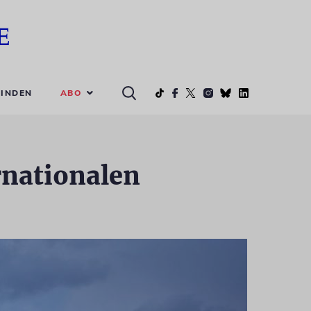
ABO
INDEN
rnationalen