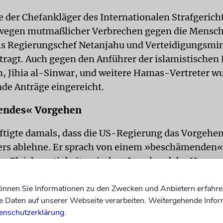
e der Chefankläger des Internationalen Strafgerich
wegen mutmaßlicher Verbrechen gegen die Mensch
ls Regierungschef Netanjahu und Verteidigungsmin
tragt. Auch gegen den Anführer der islamistische
n, Jihia al-Sinwar, und weitere Hamas-Vertreter w
de Anträge eingereicht.
ndes« Vorgehen
ftigte damals, dass die US-Regierung das Vorgehen
ers ablehne. Er sprach von einem »beschämenden«
ne Gleichwertigkeit zwischen Israel und der Hamas,
. Die USA sind wie Israel kein Mitglied des Gericht
können Sie Informationen zu den Zwecken und Anbietern erfahre
 IStGH-Chefankläger erhobenen Vorwürfen gegen 
Daten auf unserer Webseite verarbeiten. Weitergehende Infor
enschutzerklärung
.
gehört ein angebliches Aushungern der Bevölkerung