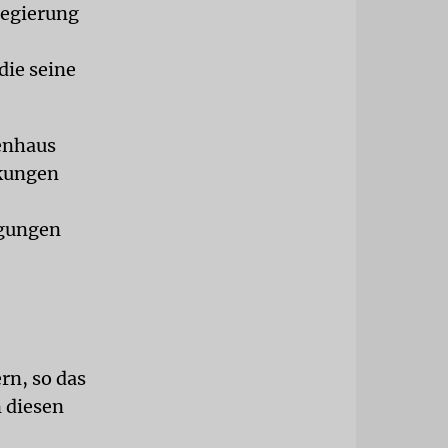
Regierung
die seine
enhaus
nkungen
lgungen
rn, so das
 diesen