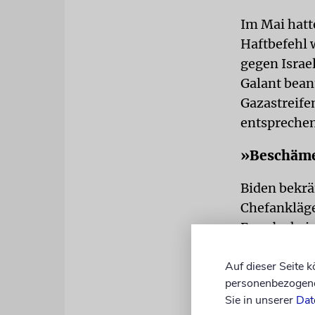
Im Mai hatt
Haftbefehl 
gegen Israe
Galant bean
Gazastreife
entsprechen
»Beschäme
Biden bekrä
Chefankläg
Es gebe kei
US-Präsident
Auf dieser Seite 
Zu den vom
personenbezogene 
Sie in unserer
Dat
und Galant 