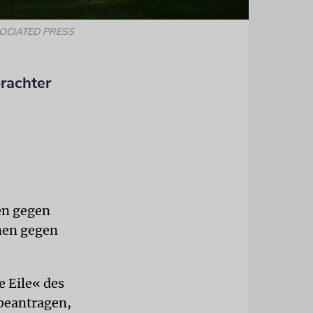
ASSOCIATED PRESS
rachter
en gegen
nen gegen
e Eile« des
 beantragen,