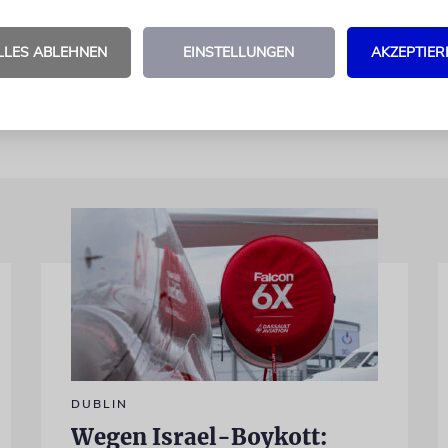
beschränkt Israel die Hilfslieferungen für die Mens
fen gar nicht. Die Streitkräfte bemühen sich sogar 
LLES ABLEHNEN
EINSTELLUNGEN
AKZEPTIER
von Hilfskonvois.
dpa/ja
DUBLIN
Wegen Israel-Boykott: