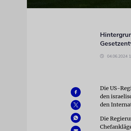
Hintergru
Gesetzent
04.06.2024 1
Die US-Regi
den israeli
den Interna
Die Regierun
Chefankläge