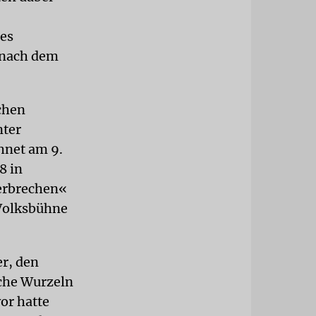
des
 nach dem
chen
nter
hnet am 9.
8 in
verbrechen«
 Volksbühne
er, den
sche Wurzeln
or hatte