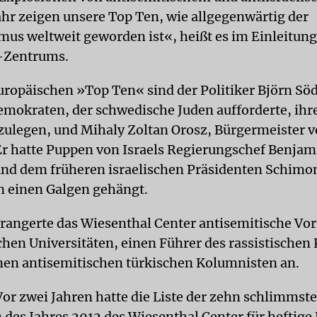
ahr zeigen unsere Top Ten, wie allgegenwärtig der
mus weltweit geworden ist«, heißt es im Einleitung
-Zentrums.
uropäischen »Top Ten« sind der Politiker Björn Sö
okraten, der schwedische Juden aufforderte, ihre
bzulegen, und Mihaly Zoltan Orosz, Bürgermeister 
Er hatte Puppen von Israels Regierungschef Benjam
nd dem früheren israelischen Präsidenten Schimo
an einen Galgen gehängt.
angerte das Wiesenthal Center antisemitische Vor
hen Universitäten, einen Führer des rassistischen
nen antisemitischen türkischen Kolumnisten an.
or zwei Jahren hatte die Liste der zehn schlimmst
 des Jahres 2012 des Wiesenthal Center für heftige