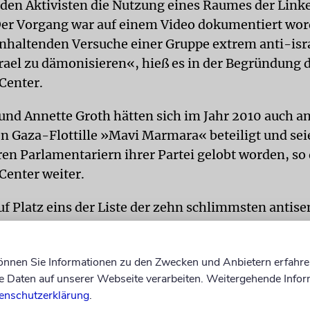
iden Aktivisten die Nutzung eines Raumes der Lin
Der Vorgang war auf einem Video dokumentiert wo
anhaltenden Versuche einer Gruppe extrem anti-isr
Israel zu dämonisieren«, hieß es in der Begründung 
Center.
und Annette Groth hätten sich im Jahr 2010 auch an
n Gaza-Flottille »Mavi Marmara« beteiligt und sei
ren Parlamentariern ihrer Partei gelobt worden, so
Center weiter.
f Platz eins der Liste der zehn schlimmsten antis
aelischen Vorfälle 2014 (»Top Ten Worst Global 201
-Israel Incidents«) steht in diesem Jahr ein Arzt a
können Sie Informationen zu den Zwecken und Anbietern erfahre
ch geweigert, einer 90-jährigen Jüdin mit gebroche
Daten auf unserer Webseite verarbeiten. Weitergehende Infor
 der Sohn der alten Dame bei einer medizinischen Ho
enschutzerklärung
.
 schilderte, hatte der Arzt gesagt: »Schick sie für e