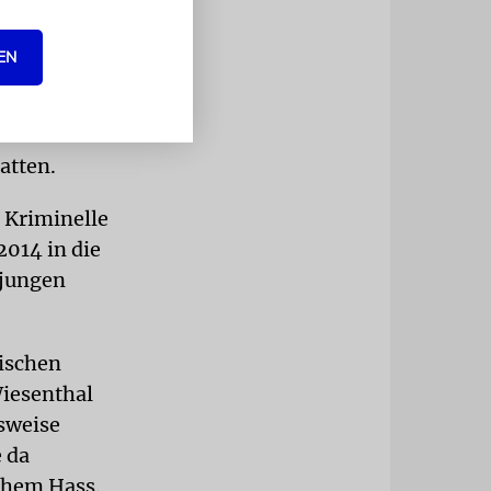
EN
Sie hatten
gehalten,
salem vier
atten.
 Kriminelle
2014 in die
 jungen
ischen
Wiesenthal
gsweise
e da
chem Hass.