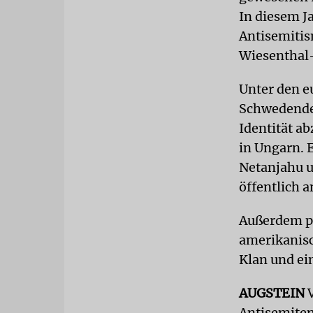
In diesem J
Antisemitis
Wiesenthal
Unter den e
Schwedendem
Identität a
in Ungarn. 
Netanjahu u
öffentlich 
Außerdem pr
amerikanisc
Klan und ei
AUGSTEIN
V
Antisemiten