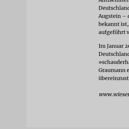
Deutschland
Augstein – d
bekannt ist
aufgeführt 
Im Januar 2
Deutschland
»schauderha
Graumann er
übereinzus
www.wiesen