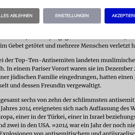
h Gaza, dann wird sie ihren Schmerz schon los.«
LLES ABLEHNEN
EINSTELLUNGEN
AKZEPTIER
belegen in diesem Jahr jordanische Parlamentarier. 
geminute für zwei palästinensische Terroristen ab
mber 2014 in der Synagoge in Har Nof in West-Jeru
im Gebet getötet und mehrere Menschen verletzt h
rei der Top-Ten-Antisemiten landeten muslimische
ch. In einem Pariser Vorort waren sie im Dezember 
er jüdischen Familie eingedrungen, hatten einen
elt und dessen Freundin vergewaltigt.
sgesamt sechs von zehn der schlimmsten antisemit
s Jahres 2014 ereigneten sich nach Auffassung des 
ropa, einer in der Türkei, einer in Israel beziehun
nd zwei in den USA. »2014 war ein Jahr der noch ni
xplosionen von antisemitischem und antiisraelis