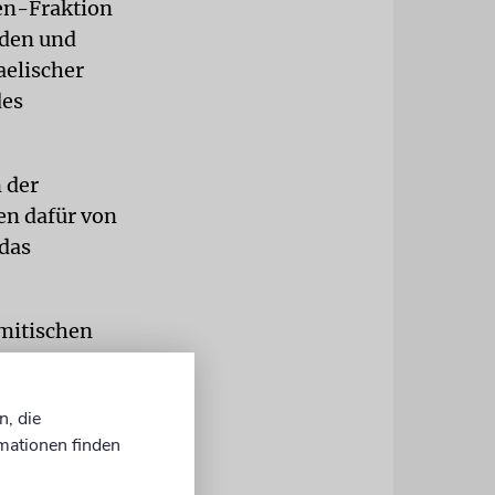
ken-Fraktion
rden und
aelischer
des
 der
en dafür von
 das
emitischen
4 Anti-
us Belgien.
n, die
ner Rippe zu
mationen finden
tline anrief
in paar