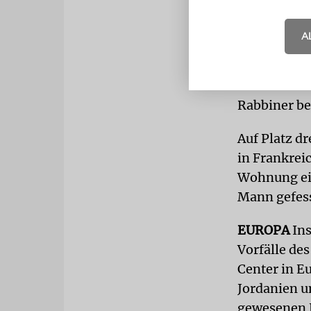
Stunden nac
A
Platz zwei 
eine Schwei
die im Nove
Rabbiner be
Auf Platz d
in Frankrei
Wohnung ein
Mann gefess
EUROPA
In
Vorfälle de
Center in Eu
Jordanien u
gewesenen E