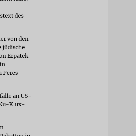
stext des
der von den
 jüdische
von Erpatek
in
n Peres
fälle an US-
 Ku-Klux-
en
 Debatten in