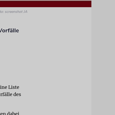
to: screenshot JA
Vorfälle
ine Liste
rfälle des
en dabei