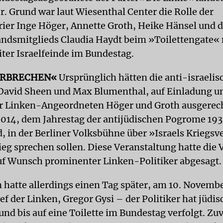
er. Grund war laut Wiesenthal Center die Rolle der
ier Inge Höger, Annette Groth, Heike Hänsel und 
andsmitglieds Claudia Haydt beim »Toilettengate«
iter Israelfeinde im Bundestag.
ERBRECHEN«
Ursprünglich hätten die anti-israelis
 David Sheen und Max Blumenthal, auf Einladung u
r Linken-Angeordneten Höger und Groth ausgerec
14, dem Jahrestag der antijüdischen Pogrome 193
, in der Berliner Volksbühne über »Israels Kriegs
eg sprechen sollen. Diese Veranstaltung hatte die
uf Wunsch prominenter Linken-Politiker abgesagt.
 hatte allerdings einen Tag später, am 10. Novemb
ef der Linken, Gregor Gysi – der Politiker hat jüdi
nd bis auf eine Toilette im Bundestag verfolgt. Zuv