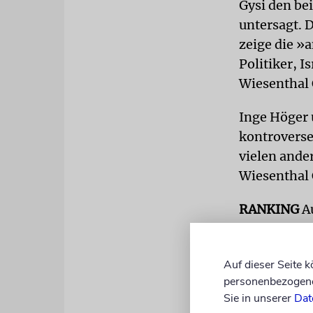
Gysi den be
untersagt. 
zeige die »
Politiker, 
Wiesenthal 
Inge Höger 
kontroverse
vielen ande
Wiesenthal 
RANKING
Au
und antiisr
Semitic/Anti
Auf dieser Seite 
Er hatte si
personenbezogene 
helfen. Als
Sie in unserer
Dat
und den Fall