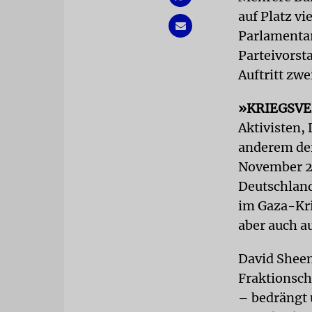
auf Platz vi
Parlamentar
Parteivorst
Auftritt zwe
»KRIEGSV
Aktivisten,
anderem de
November 20
Deutschland
im Gaza-Kri
aber auch a
David Sheen
Fraktionsch
– bedrängt u