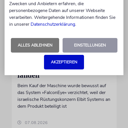
Zwecken und Anbietern erfahren, die
personenbezogene Daten auf unserer Webseite
verarbeiten. Weitergehende Informationen finden Sie
in unserer
Datenschutzerklärung
.
DUBLIN
ALLES ABLEHNEN
EINSTELLUNGEN
Wegen Israel-Boykott:
Irisches Regierungsflugzeug
AKZEPTIEREN
kann nicht mehr im Nebel
landen
Beim Kauf der Maschine wurde bewusst auf
das System »FalconEye« verzichtet, weil der
israelische Rüstungskonzern Elbit Systems an
dem Produkt beteiligt ist
07.08.2026