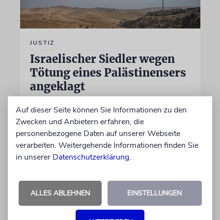
JUSTIZ
Israelischer Siedler wegen
Tötung eines Palästinensers
angeklagt
Der getötete Aktivist setzte sich gegen
Auf dieser Seite können Sie Informationen zu den
Siedlergewalt ein und war an dem Oscar-
Zwecken und Anbietern erfahren, die
prämierten Film »No Other Land« beteiligt.
personenbezogene Daten auf unserer Webseite
Jetzt steht der mutmaßliche Täter vor Gericht
verarbeiten. Weitergehende Informationen finden Sie
in unserer
Datenschutzerklärung
.
07.08.2026
ALLES ABLEHNEN
EINSTELLUNGEN