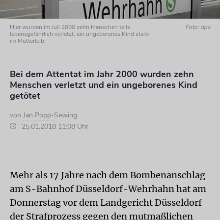
Hier wurden im Juli 2000 zehn Menschen teils
Foto: dpa
lebensgefährlich verletzt, ein ungeborenes Kind starb
im Mutterleib.
Bei dem Attentat im Jahr 2000 wurden zehn
Menschen verletzt und ein ungeborenes Kind
getötet
von
Jan Popp-Sewing
25.01.2018 11:08 Uhr
Mehr als 17 Jahre nach dem Bombenanschlag
am S-Bahnhof Düsseldorf-Wehrhahn hat am
Donnerstag vor dem Landgericht Düsseldorf
der Strafprozess gegen den mutmaßlichen