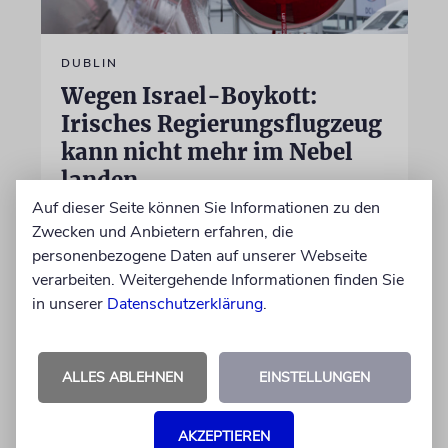
DUBLIN
Wegen Israel-Boykott:
Irisches Regierungsflugzeug
kann nicht mehr im Nebel
landen
Auf dieser Seite können Sie Informationen zu den
Beim Kauf der Maschine wurde bewusst auf
Zwecken und Anbietern erfahren, die
das System »FalconEye« verzichtet, weil der
personenbezogene Daten auf unserer Webseite
israelische Rüstungskonzern Elbit Systems an
verarbeiten. Weitergehende Informationen finden Sie
dem Produkt beteiligt ist
in unserer
Datenschutzerklärung
.
07.08.2026
ALLES ABLEHNEN
EINSTELLUNGEN
AKZEPTIEREN