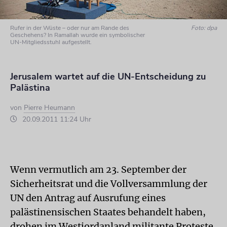
Rufer in der Wüste – oder nur am Rande des
Foto: dpa
Geschehens? In Ramallah wurde ein symbolischer
UN-Mitgliedsstuhl aufgestellt.
Jerusalem wartet auf die UN-Entscheidung zu
Palästina
von
Pierre Heumann
20.09.2011 11:24 Uhr
Wenn vermutlich am 23. September der
Sicherheitsrat und die Vollversammlung der
UN den Antrag auf Ausrufung eines
palästinensischen Staates behandelt haben,
drohen im Westjordanland militante Proteste.